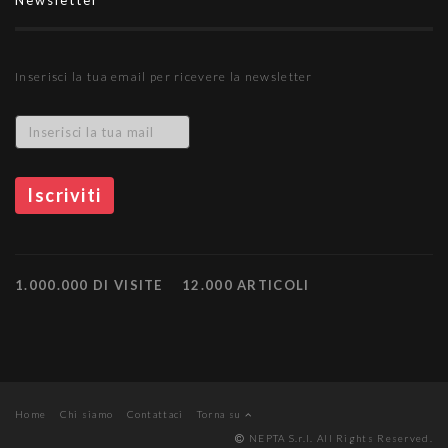
Newsletter
Inserisci la tua email per ricevere la newsletter
1.000.000 DI VISITE
12.000 ARTICOLI
Home
Chi siamo
Contattaci
Torna su
NEPTA S.r.l. All Rights Reserved.