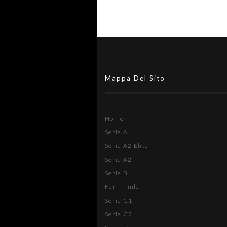
Mappa Del Sito
Home
Serie A
Serie A2 Élite
Serie A2
Serie B
Femminile
Serie C1
Serie C2