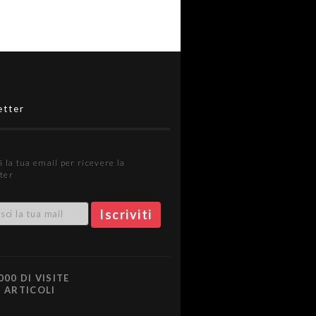
etter
i la tua email per ricevere la
ter
000 DI VISITE
0 ARTICOLI