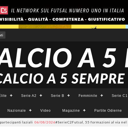
ti
lite
Serie A2
Serie B
Femminile
Serie C1
Nazionale
Video
Magazine
Partite Odierne
panti laziali
06/08/2026
#SerieC2Futsal, 55 formazioni al via nel Lazio: 