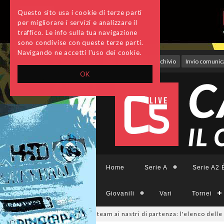
Questo sito usa i cookie di terze parti
per migliorare i servizi e analizzare il
traffico. Le info sulla tua navigazione
sono condivise con queste terze parti.
Navigando ne accetti l'uso dei cookie.
Accedi
Archivio
Invio comunica
OK
Home
Serie A
Serie A2 É
Giovanili
Vari
Tornei
ieCFemminile, sono 14 i team ai nastri di partenza: l'elenco delle parteci