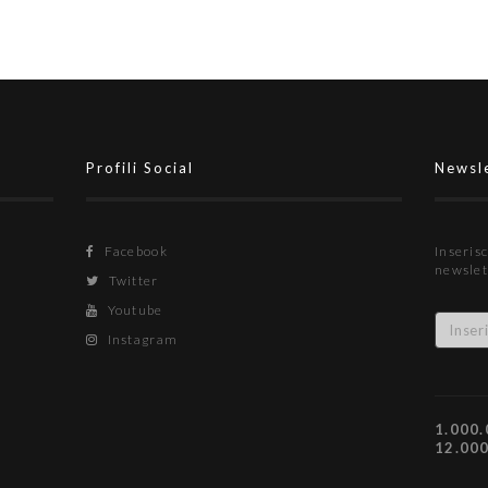
Profili Social
Newsl
Facebook
Inserisc
newslet
Twitter
Youtube
Instagram
1.000.
12.00