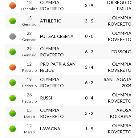
18
OLYMPIA
OR REGGIO
3 - 9
ROVERETO
EMILIA
Dicembre
15
OLYMPIA
ATHLETIC
3 - 5
ROVERETO
Gennaio
22
OLYMPIA
FUTSAL CESENA
0 - 0
ROVERETO
Gennaio
29
OLYMPIA
6 - 2
FOSSOLO
ROVERETO
Gennaio
12
PRO PATRIA SAN
OLYMPIA
5 - 4
FELICE
ROVERETO
Febbraio
19
OLYMPIA
SANT AGATA
6 - 2
ROVERETO
2004
Febbraio
26
OLYMPIA
RUSSI
0 - 4
ROVERETO
Febbraio
05
OLYMPIA
APOSA
3 - 2
ROVERETO
BOLOGNA
Marzo
12
OLYMPIA
LAVAGNA
1 - 5
ROVERETO
Marzo