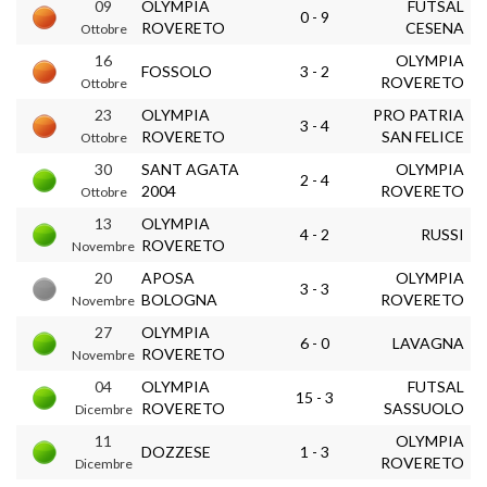
09
OLYMPIA
FUTSAL
0 - 9
ROVERETO
CESENA
Ottobre
16
OLYMPIA
FOSSOLO
3 - 2
ROVERETO
Ottobre
23
OLYMPIA
PRO PATRIA
3 - 4
ROVERETO
SAN FELICE
Ottobre
30
SANT AGATA
OLYMPIA
2 - 4
2004
ROVERETO
Ottobre
13
OLYMPIA
4 - 2
RUSSI
ROVERETO
Novembre
20
APOSA
OLYMPIA
3 - 3
BOLOGNA
ROVERETO
Novembre
27
OLYMPIA
6 - 0
LAVAGNA
ROVERETO
Novembre
04
OLYMPIA
FUTSAL
15 - 3
ROVERETO
SASSUOLO
Dicembre
11
OLYMPIA
DOZZESE
1 - 3
ROVERETO
Dicembre