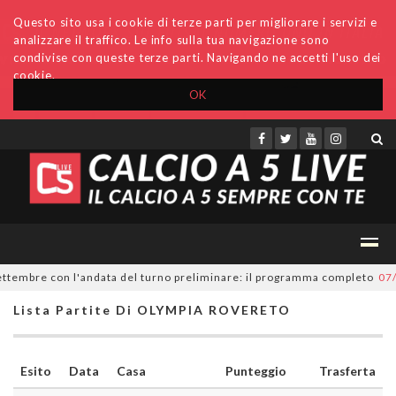
Questo sito usa i cookie di terze parti per migliorare i servizi e
analizzare il traffico. Le info sulla tua navigazione sono
condivise con queste terze parti. Navigando ne accetti l'uso dei
cookie.
OK
Accedi
Archivio
Invio comunicati
Redazione
ttembre con l'andata del turno preliminare: il programma completo
07/08
Lista Partite Di OLYMPIA ROVERETO
Esito
Data
Casa
Punteggio
Trasferta