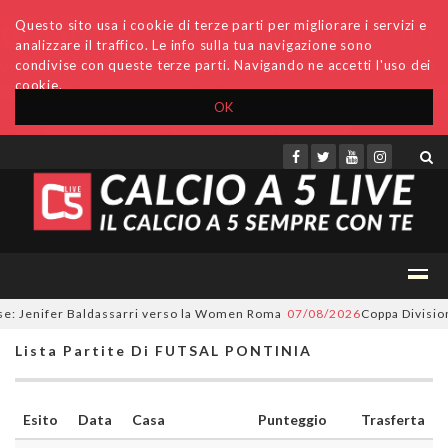
Questo sito usa i cookie di terze parti per migliorare i servizi e
analizzare il traffico. Le info sulla tua navigazione sono
condivise con queste terze parti. Navigando ne accetti l'uso dei
cookie.
OK
Accedi
Archivio
Invio comunicati
Redazione
e: Jenifer Baldassarri verso la Women Roma
07/08/2026
Coppa Divisione,
Lista Partite Di FUTSAL PONTINIA
Esito
Data
Casa
Punteggio
Trasferta