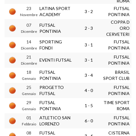
ROMA
23
LATINA SPORT
FUTSAL
3 - 2
ACADEMY
PONTINIA
Novembre
COPPA D
07
FUTSAL
2 - 3
ORO
PONTINIA
Dicembre
CERVETERI
14
SPORTING
FUTSAL
3 - 1
FONDI
PONTINIA
Dicembre
21
FUTSAL
EVENTI FUTSAL
3 - 1
PONTINIA
Dicembre
18
FUTSAL
BRASIL
3 - 4
PONTINIA
SPORT CLUB
Gennaio
25
PROGETTO
FUTSAL
4 - 0
FUTSAL
PONTINIA
Gennaio
29
FUTSAL
TIME SPORT
1 - 5
PONTINIA
ROMA
Gennaio
01
ATLETICO SAN
FUTSAL
6 - 0
LORENZO
PONTINIA
Febbraio
08
FUTSAL
CISTERNA
3 - 6