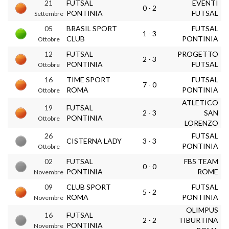
21
FUTSAL
EVENTI
0 - 2
PONTINIA
FUTSAL
Settembre
05
BRASIL SPORT
FUTSAL
1 - 3
CLUB
PONTINIA
Ottobre
12
FUTSAL
PROGETTO
2 - 3
PONTINIA
FUTSAL
Ottobre
16
TIME SPORT
FUTSAL
7 - 0
ROMA
PONTINIA
Ottobre
ATLETICO
19
FUTSAL
2 - 3
SAN
PONTINIA
Ottobre
LORENZO
26
FUTSAL
CISTERNA LADY
3 - 3
PONTINIA
Ottobre
02
FUTSAL
FB5 TEAM
0 - 0
PONTINIA
ROME
Novembre
09
CLUB SPORT
FUTSAL
5 - 2
ROMA
PONTINIA
Novembre
OLIMPUS
16
FUTSAL
2 - 2
TIBURTINA
PONTINIA
Novembre