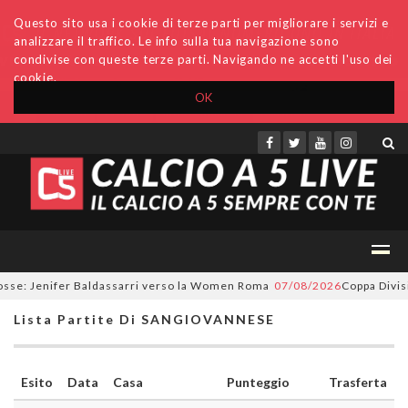
Questo sito usa i cookie di terze parti per migliorare i servizi e
analizzare il traffico. Le info sulla tua navigazione sono
condivise con queste terze parti. Navigando ne accetti l'uso dei
cookie.
OK
Accedi
Archivio
Invio comunicati
Redazione
sse: Jenifer Baldassarri verso la Women Roma
07/08/2026
Coppa Divisio
Lista Partite Di SANGIOVANNESE
Esito
Data
Casa
Punteggio
Trasferta