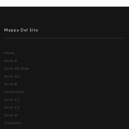
Mappa Del Sito
Home
Serie A
Serie A2 Élite
Serie A2
Serie B
Femminile
Serie C1
Serie C2
Serie D
Giovanili