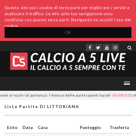
Questo sito usa i cookie di terze parti per migliorare i servizi e
analizzare il traffico. Le info sulla tua navigazione sono
condivise con queste terze parti. Navigando ne accetti l'uso dei
cookie.
OK
Accedi
Archivio
Invio comunicati
Redazione
ai nastri di partenza: l'elenco delle partecipanti laziali
06/08/2026
#S
Lista Partite Di LITTORIANA
Esito
Data
Casa
Punteggio
Trasferta