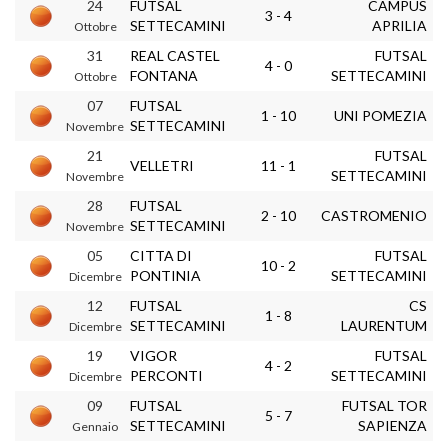
24
FUTSAL
CAMPUS
3 - 4
SETTECAMINI
APRILIA
Ottobre
31
REAL CASTEL
FUTSAL
4 - 0
FONTANA
SETTECAMINI
Ottobre
07
FUTSAL
1 - 10
UNI POMEZIA
SETTECAMINI
Novembre
21
FUTSAL
VELLETRI
11 - 1
SETTECAMINI
Novembre
28
FUTSAL
2 - 10
CASTROMENIO
SETTECAMINI
Novembre
05
CITTA DI
FUTSAL
10 - 2
PONTINIA
SETTECAMINI
Dicembre
12
FUTSAL
CS
1 - 8
SETTECAMINI
LAURENTUM
Dicembre
19
VIGOR
FUTSAL
4 - 2
PERCONTI
SETTECAMINI
Dicembre
09
FUTSAL
FUTSAL TOR
5 - 7
SETTECAMINI
SAPIENZA
Gennaio