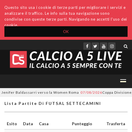
Questo sito usa i cookie di terze parti per migliorare i servizi e
analizzare il traffico. Le info sulla tua navigazione sono
condivise con queste terze parti. Navigando ne accetti l'uso dei
cookie.
OK
Accedi
Archivio
Invio comunicati
Redazione
Jenifer Baldassarri verso la Women Roma
07/08/2026
Coppa Divisione, si
Lista Partite Di FUTSAL SETTECAMINI
Esito
Data
Casa
Punteggio
Trasferta