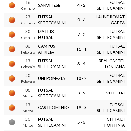
16
FUTSAL
SANVITESE
4 - 2
SETTECAMINI
Gennaio
23
FUTSAL
LAUNDROMAT
0 - 6
SETTECAMINI
GAETA
Gennaio
30
MATRIX
FUTSAL
7 - 2
FUTSAL
SETTECAMINI
Gennaio
06
CAMPUS
FUTSAL
11 - 1
APRILIA
SETTECAMINI
Febbraio
13
FUTSAL
REAL CASTEL
3 - 4
SETTECAMINI
FONTANA
Febbraio
20
FUTSAL
UNI POMEZIA
10 - 2
SETTECAMINI
Febbraio
06
FUTSAL
3 - 9
VELLETRI
SETTECAMINI
Marzo
13
FUTSAL
CASTROMENIO
19 - 3
SETTECAMINI
Marzo
20
FUTSAL
CITTA DI
5 - 5
SETTECAMINI
PONTINIA
Marzo