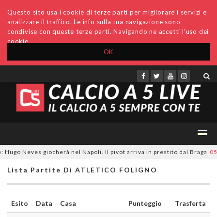
Questo sito usa i cookie di terze parti per migliorare i servizi e
analizzare il traffico. Le info sulla tua navigazione sono
condivise con queste terze parti. Navigando ne accetti l'uso dei
cookie.
OK
Accedi
Archivio
Invio comunicati
Redazione
Hugo Neves giocherà nel Napoli. Il pivot arriva in prestito dal Braga
05/
Lista Partite Di ATLETICO FOLIGNO
Esito
Data
Casa
Punteggio
Trasferta