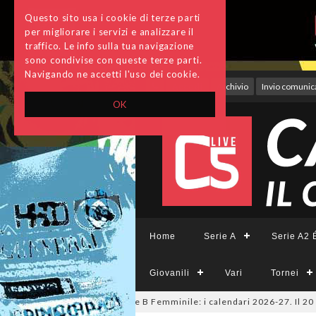
Questo sito usa i cookie di terze parti
per migliorare i servizi e analizzare il
traffico. Le info sulla tua navigazione
sono condivise con queste terze parti.
Navigando ne accetti l'uso dei cookie.
Accedi
Archivio
Invio comunica
OK
Home
Serie A
Serie A2 É
Giovanili
Vari
Tornei
e A Tesys, A2 Élite, A2, B e B Femminile: i calendari 2026-27. Il 20 agos