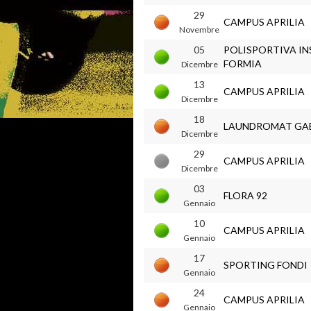
29
CAMPUS APRILIA
Novembre
05
POLISPORTIVA IN
FORMIA
Dicembre
13
CAMPUS APRILIA
Dicembre
18
LAUNDROMAT GA
Dicembre
29
CAMPUS APRILIA
Dicembre
03
FLORA 92
Gennaio
10
CAMPUS APRILIA
Gennaio
17
SPORTING FONDI
Gennaio
24
CAMPUS APRILIA
Gennaio