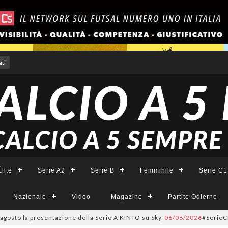
ti
lite
Serie A2
Serie B
Femminile
Serie C1
Nazionale
Video
Magazine
Partite Odierne
to la presentazione della Serie A KINTO su Sky
06/08/2026
#SerieCFemmini