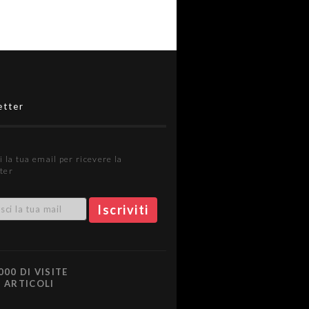
etter
i la tua email per ricevere la
ter
000 DI VISITE
0 ARTICOLI