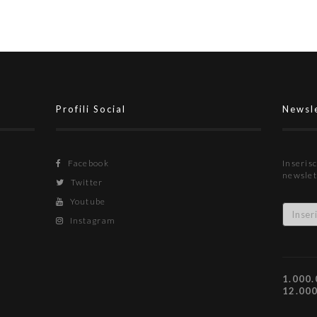
Profili Social
Newsl
Facebook
Inserisc
newslet
Twitter
Youtube
Instagram
1.000.
12.00