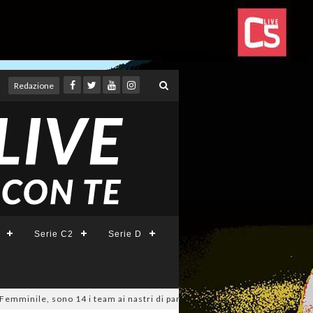
Redazione
Serie C2
Serie D
le, sono 14 i team ai nastri di partenza: l'elenco delle partecipanti lazi