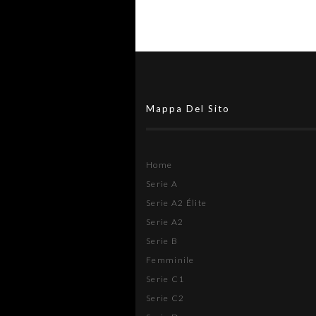
Mappa Del Sito
Home
Serie A
Serie A2 Élite
Serie A2
Serie B
Femminile
Serie C1
Serie C2