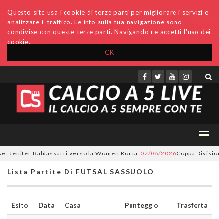
Questo sito usa i cookie di terze parti per migliorare i servizi e
analizzare il traffico. Le info sulla tua navigazione sono
condivise con queste terze parti. Navigando ne accetti l'uso dei
cookie.
OK
Accedi
Archivio
Invio comunicati
Redazione
e: Jenifer Baldassarri verso la Women Roma
07/08/2026
Coppa Divisione,
Lista Partite Di FUTSAL SASSUOLO
Esito
Data
Casa
Punteggio
Trasferta