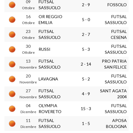
09
FUTSAL
2 - 9
FOSSOLO
SASSUOLO
Ottobre
16
OR REGGIO
FUTSAL
5 - 0
EMILIA
SASSUOLO
Ottobre
23
FUTSAL
FUTSAL
2 - 7
SASSUOLO
CESENA
Ottobre
30
FUTSAL
RUSSI
5 - 3
SASSUOLO
Ottobre
13
FUTSAL
PRO PATRIA
2 - 14
SASSUOLO
SAN FELICE
Novembre
20
FUTSAL
LAVAGNA
5 - 2
SASSUOLO
Novembre
27
FUTSAL
SANT AGATA
4 - 9
SASSUOLO
2004
Novembre
04
OLYMPIA
FUTSAL
15 - 3
ROVERETO
SASSUOLO
Dicembre
11
FUTSAL
APOSA
1 - 5
SASSUOLO
BOLOGNA
Dicembre