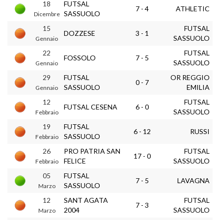
18
FUTSAL
7 - 4
ATHLETIC
SASSUOLO
Dicembre
15
FUTSAL
DOZZESE
3 - 1
SASSUOLO
Gennaio
22
FUTSAL
FOSSOLO
7 - 5
SASSUOLO
Gennaio
29
FUTSAL
OR REGGIO
0 - 7
SASSUOLO
EMILIA
Gennaio
12
FUTSAL
FUTSAL CESENA
6 - 0
SASSUOLO
Febbraio
19
FUTSAL
6 - 12
RUSSI
SASSUOLO
Febbraio
26
PRO PATRIA SAN
FUTSAL
17 - 0
FELICE
SASSUOLO
Febbraio
05
FUTSAL
7 - 5
LAVAGNA
SASSUOLO
Marzo
12
SANT AGATA
FUTSAL
7 - 3
2004
SASSUOLO
Marzo