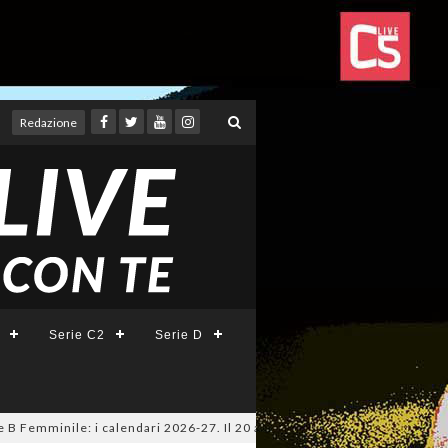
Redazione
Serie C2
Serie D
emminile: i calendari 2026-27. Il 20 agosto la presentazione della Serie 