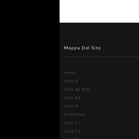
Mappa Del Sito
Home
Serie A
Serie A2 Élite
Serie A2
Serie B
Femminile
Serie C1
Serie C2