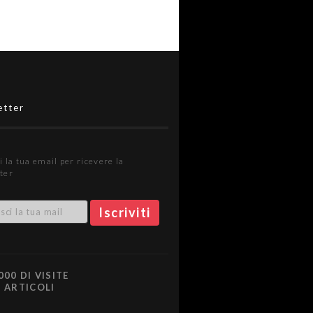
etter
i la tua email per ricevere la
ter
000 DI VISITE
0 ARTICOLI