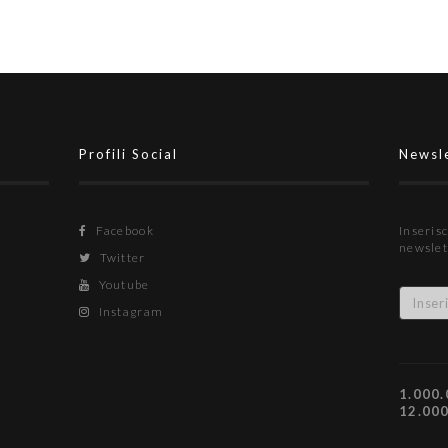
Profili Social
Newsl
Facebook
Inserisc
newslet
Twitter
Youtube
Instagram
1.000.
12.00