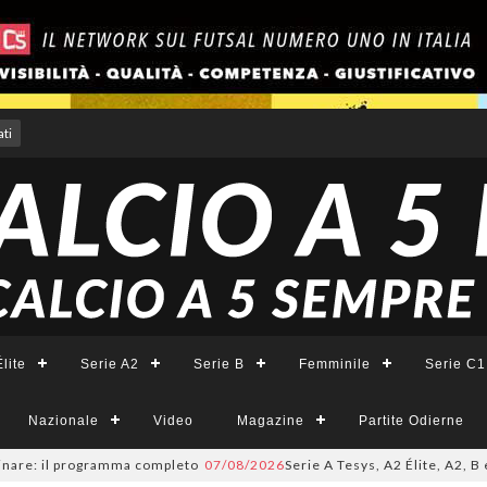
ti
lite
Serie A2
Serie B
Femminile
Serie C1
Nazionale
Video
Magazine
Partite Odierne
e: il programma completo
07/08/2026
Serie A Tesys, A2 Élite, A2, B e B F