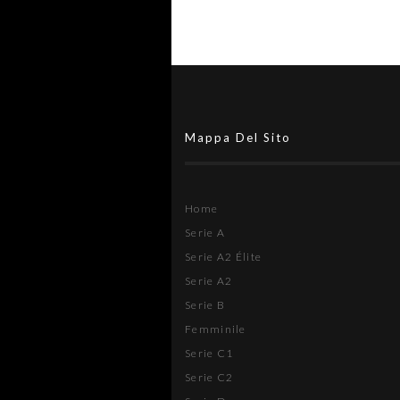
Mappa Del Sito
Home
Serie A
Serie A2 Élite
Serie A2
Serie B
Femminile
Serie C1
Serie C2