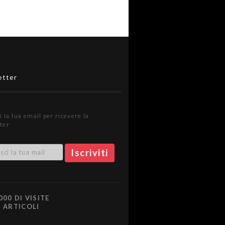
etter
i la tua email per ricevere la
ter
000 DI VISITE
0 ARTICOLI