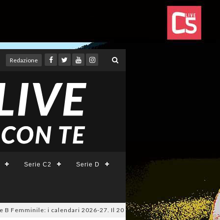
Redazione
Serie C2
Serie D
emminile: i calendari 2026-27. Il 20 agosto la presentazione della Serie