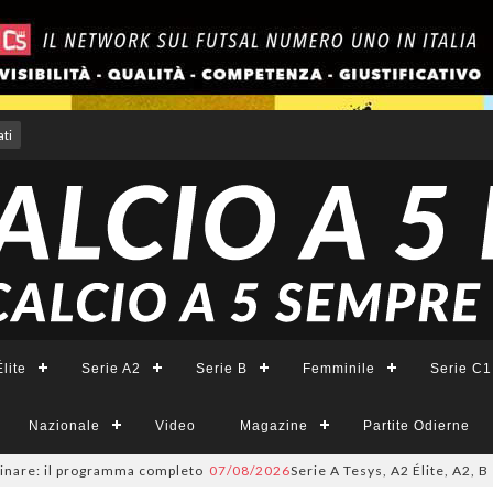
ti
lite
Serie A2
Serie B
Femminile
Serie C1
Nazionale
Video
Magazine
Partite Odierne
e: il programma completo
07/08/2026
Serie A Tesys, A2 Élite, A2, B e B F