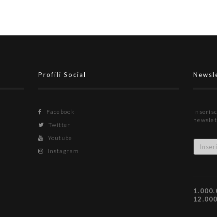
Profili Social
Newsl
Facebook
Inserisc
newslet
Twitter
Youtube
Instagram
1.000.
12.00