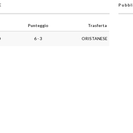
E
Pubbl
Punteggio
Trasferta
O
6 - 3
ORISTANESE