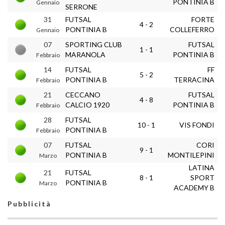
PONTINIA B
Gennaio
SERRONE
31
FUTSAL
FORTE
4 - 2
PONTINIA B
COLLEFERRO
Gennaio
07
SPORTING CLUB
FUTSAL
1 - 1
MARANOLA
PONTINIA B
Febbraio
14
FUTSAL
FF
5 - 2
PONTINIA B
TERRACINA
Febbraio
21
CECCANO
FUTSAL
4 - 8
CALCIO 1920
PONTINIA B
Febbraio
28
FUTSAL
10 - 1
VIS FONDI
PONTINIA B
Febbraio
07
FUTSAL
CORI
9 - 1
PONTINIA B
MONTILEPINI
Marzo
LATINA
21
FUTSAL
8 - 1
SPORT
PONTINIA B
Marzo
ACADEMY B
Pubblicità