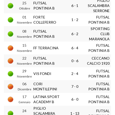
PIGLIO
25
FUTSAL
6 - 1
SCALAMBRA
PONTINIA B
Ottobre
SERRONE
01
FORTE
FUTSAL
1 - 2
COLLEFERRO
PONTINIA B
Novembre
SPORTING
08
FUTSAL
6 - 2
CLUB
PONTINIA B
Novembre
MARANOLA
15
FUTSAL
FF TERRACINA
6 - 4
PONTINIA B
Novembre
22
FUTSAL
CECCANO
0 - 6
PONTINIA B
CALCIO 1920
Novembre
29
FUTSAL
VIS FONDI
2 - 4
PONTINIA B
Novembre
06
CORI
FUTSAL
7 - 0
MONTILEPINI
PONTINIA B
Dicembre
17
LATINA SPORT
FUTSAL
6 - 0
ACADEMY B
PONTINIA B
Gennaio
PIGLIO
24
FUTSAL
SCALAMBRA
1 - 13