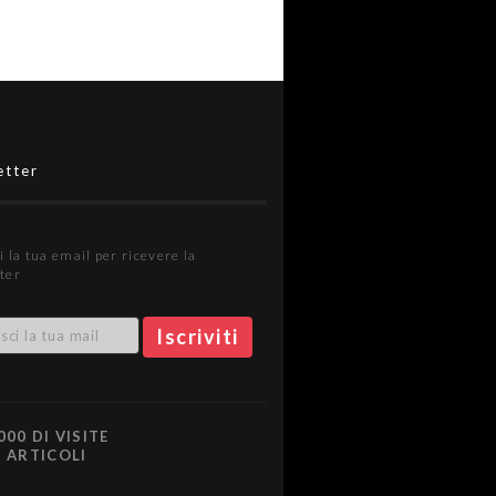
etter
i la tua email per ricevere la
ter
000 DI VISITE
0 ARTICOLI