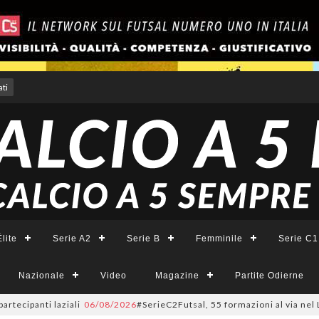
ti
lite
Serie A2
Serie B
Femminile
Serie C1
Nazionale
Video
Magazine
Partite Odierne
panti laziali
06/08/2026
#SerieC2Futsal, 55 formazioni al via nel Lazio: 