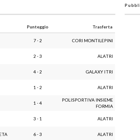
Pubbl
Punteggio
Trasferta
7 - 2
CORI MONTILEPINI
2 - 3
ALATRI
4 - 2
GALAXY ITRI
1 - 2
ALATRI
POLISPORTIVA INSIEME
1 - 4
FORMIA
3 - 1
ALATRI
ETA
6 - 3
ALATRI