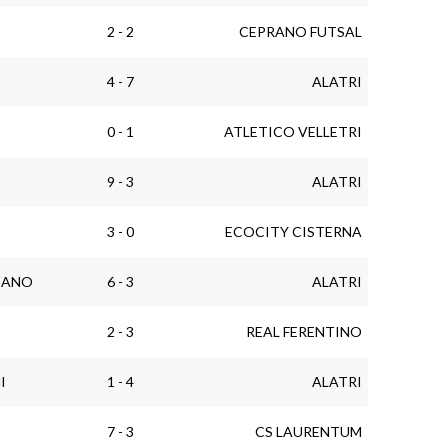
2 - 2
CEPRANO FUTSAL
4 - 7
ALATRI
0 - 1
ATLETICO VELLETRI
9 - 3
ALATRI
3 - 0
ECOCITY CISTERNA
ZANO
6 - 3
ALATRI
2 - 3
REAL FERENTINO
I
1 - 4
ALATRI
7 - 3
CS LAURENTUM