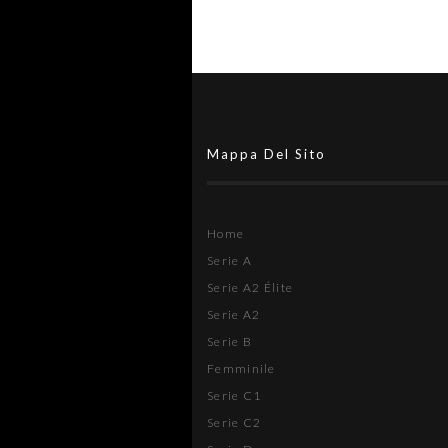
Mappa Del Sito
Home
Serie A
Serie A2 Élite
Serie A2
Serie B
Femminile
Serie C1
Serie C2