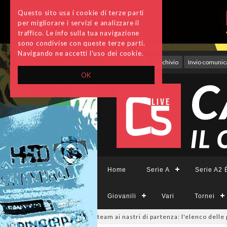
Questo sito usa i cookie di terze parti
per migliorare i servizi e analizzare il
traffico. Le info sulla tua navigazione
sono condivise con queste terze parti.
Navigando ne accetti l'uso dei cookie.
Accedi
Archivio
Invio comunica
OK
Home
Serie A
Serie A2 É
Giovanili
Vari
Tornei
eCFemminile, sono 14 i team ai nastri di partenza: l'elenco delle parteci