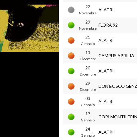
22
ALATRI
Novembre
29
FLORA 92
Novembre
21
ALATRI
Gennaio
13
CAMPUS APRILIA
Dicembre
20
ALATRI
Dicembre
29
DON BOSCO GEN
Dicembre
03
ALATRI
Gennaio
17
CORI MONTILEPIN
Gennaio
24
ALATRI
Gennaio