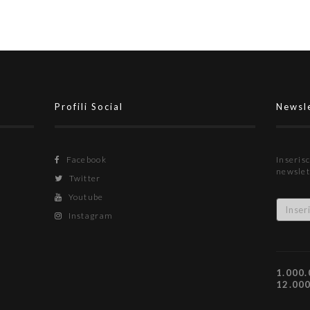
Profili Social
Newsl
Facebook
Inserisc
newslet
Twitter
Youtube
Instagram
1.000.
12.00