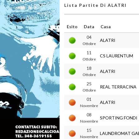
Lista Partite Di ALATRI
Esito
Data
Casa
04
ALATRI
Ottobre
11
CS LAURENTUM
Ottobre
18
ALATRI
Ottobre
25
REAL TERRACINA
Ottobre
01
ALATRI
Novembre
08
SPORTING FONDI
Novembre
15
LAUNDROMAT GA
Novembre