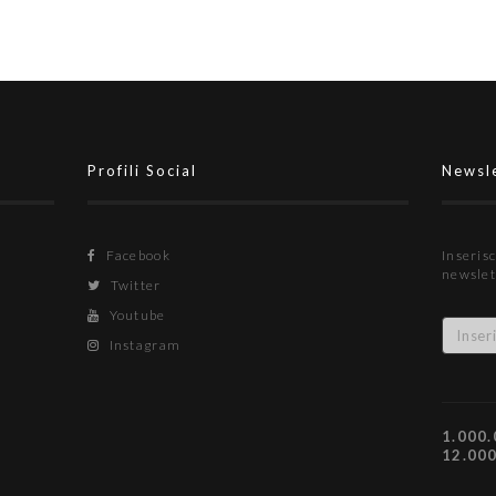
Profili Social
Newsl
Facebook
Inserisc
newslet
Twitter
Youtube
Instagram
1.000.
12.00