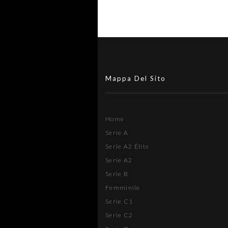
Mappa Del Sito
Home
Serie A
Serie A2 Élite
Serie A2
Serie B
Femminile
Serie C1
Serie C2