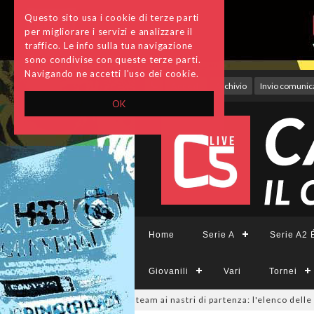
Questo sito usa i cookie di terze parti
per migliorare i servizi e analizzare il
traffico. Le info sulla tua navigazione
sono condivise con queste terze parti.
Navigando ne accetti l'uso dei cookie.
Accedi
Archivio
Invio comunica
OK
Home
Serie A
Serie A2 É
Giovanili
Vari
Tornei
ieCFemminile, sono 14 i team ai nastri di partenza: l'elenco delle parteci