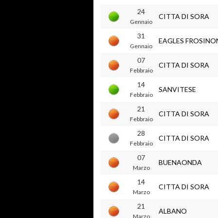
24
CITTA DI SORA
Gennaio
31
EAGLES FROSINO
Gennaio
07
CITTA DI SORA
Febbraio
14
SANVITESE
Febbraio
21
CITTA DI SORA
Febbraio
28
CITTA DI SORA
Febbraio
07
BUENAONDA
Marzo
14
CITTA DI SORA
Marzo
21
ALBANO
Marzo