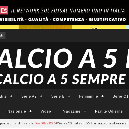
ti
lite
Serie A2
Serie B
Femminile
Serie C1
Nazionale
Video
Magazine
Partite Odierne
panti laziali
06/08/2026
#SerieC2Futsal, 55 formazioni al via nel Lazio: 