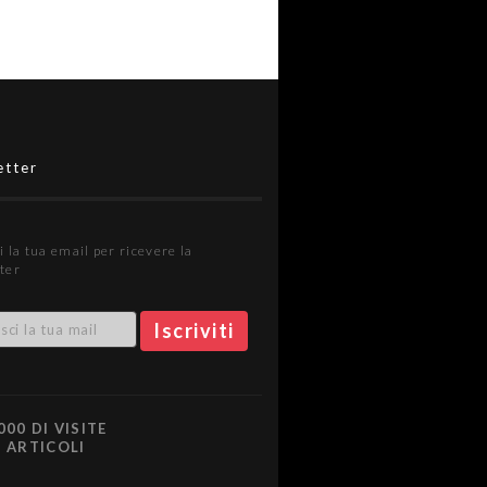
etter
i la tua email per ricevere la
ter
000 DI VISITE
0 ARTICOLI