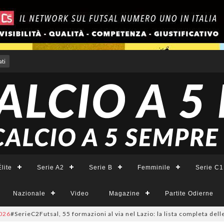
ti
lite
Serie A2
Serie B
Femminile
Serie C1
Nazionale
Video
Magazine
Partite Odierne
rieC2Futsal, 55 formazioni al via nel Lazio: la lista completa delle parte