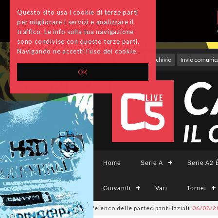
Questo sito usa i cookie di terze parti
per migliorare i servizi e analizzare il
traffico. Le info sulla tua navigazione
sono condivise con queste terze parti.
Navigando ne accetti l'uso dei cookie.
Accedi
Archivio
Invio comunica
OK
Home
Serie A
Serie A2 É
Giovanili
Vari
Tornei
ai nastri di partenza: l'elenco delle partecipanti laziali
06/08/2026
#Se