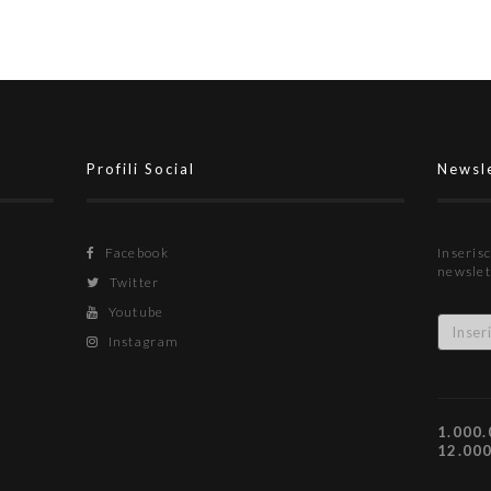
Profili Social
Newsl
Facebook
Inserisc
newslet
Twitter
Youtube
Instagram
1.000.
12.00