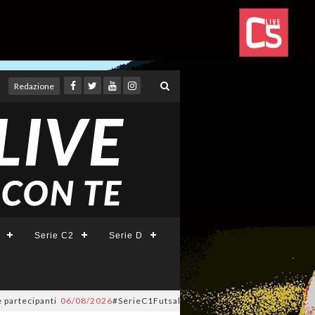
Redazione
Serie C2
Serie D
cipanti
06/08/2026
#SerieC1Futsal, nel Lazio si passa da 28 a 32 squadr