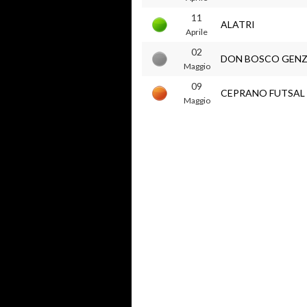
11
ALATRI
Aprile
02
DON BOSCO GEN
Maggio
09
CEPRANO FUTSAL
Maggio