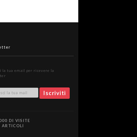
etter
i la tua email per ricevere la
ter
000 DI VISITE
0 ARTICOLI