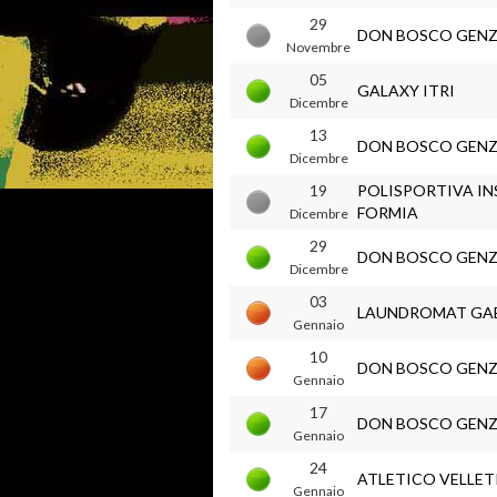
29
DON BOSCO GEN
Novembre
05
GALAXY ITRI
Dicembre
13
DON BOSCO GEN
Dicembre
19
POLISPORTIVA IN
FORMIA
Dicembre
29
DON BOSCO GEN
Dicembre
03
LAUNDROMAT GA
Gennaio
10
DON BOSCO GEN
Gennaio
17
DON BOSCO GEN
Gennaio
24
ATLETICO VELLET
Gennaio