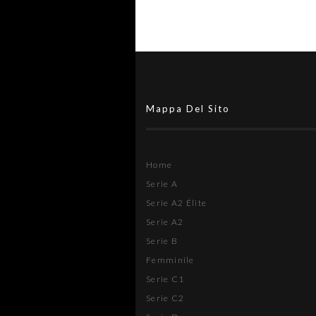
Mappa Del Sito
Home
Serie A
Serie A2 Élite
Serie A2
Serie B
Femminile
Serie C1
Serie C2