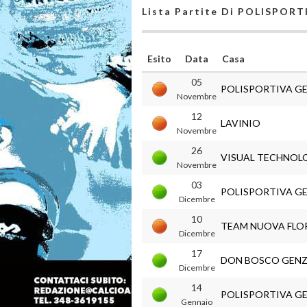
Lista Partite Di POLISPO
Esito
Data
Casa
05
POLISPORTIVA G
Novembre
12
LAVINIO
Novembre
26
VISUAL TECHNOL
Novembre
03
POLISPORTIVA G
Dicembre
10
TEAM NUOVA FLOR
Dicembre
17
DON BOSCO GEN
Dicembre
14
POLISPORTIVA G
Gennaio