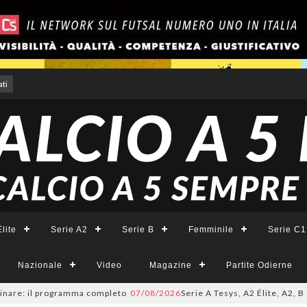
ti
lite
Serie A2
Serie B
Femminile
Serie C1
Nazionale
Video
Magazine
Partite Odierne
: il programma completo
07/08/2026
Serie A Tesys, A2 Élite, A2, B e B F