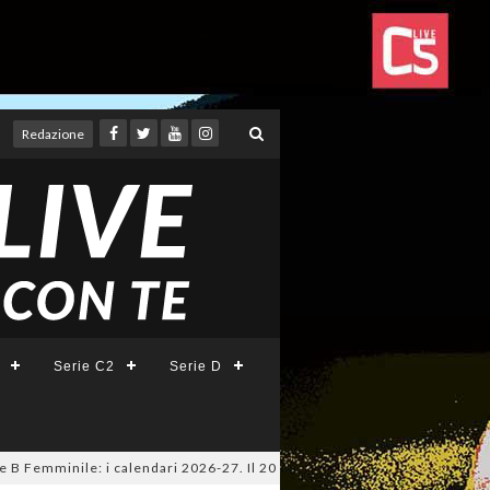
Redazione
Serie C2
Serie D
emminile: i calendari 2026-27. Il 20 agosto la presentazione della Serie 