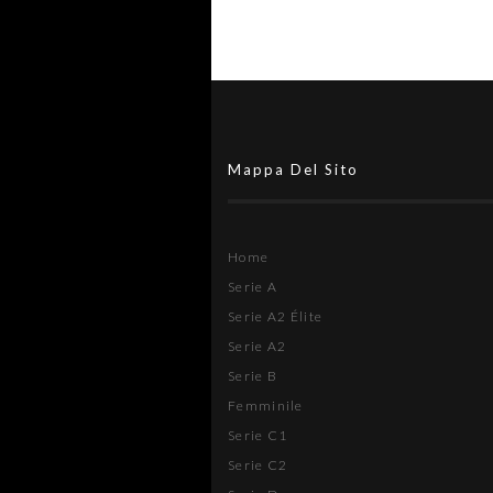
Mappa Del Sito
Home
Serie A
Serie A2 Élite
Serie A2
Serie B
Femminile
Serie C1
Serie C2