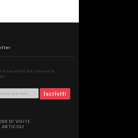
etter
i la tua email per ricevere la
ter
000 DI VISITE
0 ARTICOLI