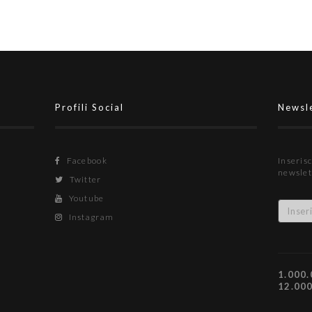
Profili Social
Newsl
Facebook
Inserisc
newslet
Twitter
Youtube
Instagram
1.000.
12.00