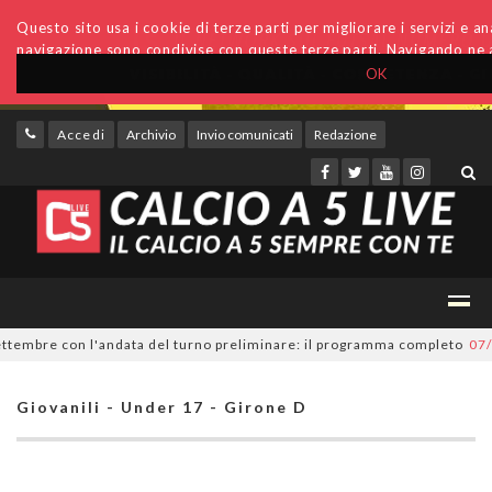
Questo sito usa i cookie di terze parti per migliorare i servizi e anal
navigazione sono condivise con queste terze parti. Navigando ne a
OK
Accedi
Archivio
Invio comunicati
Redazione
tembre con l'andata del turno preliminare: il programma completo
07/08/
Giovanili - Under 17 - Girone D