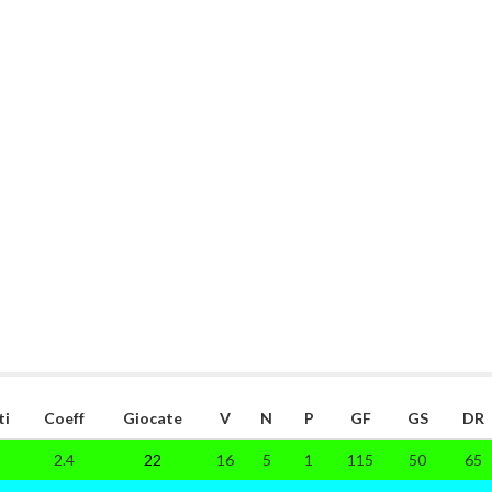
ti
Coeff
Giocate
V
N
P
GF
GS
DR
2.4
22
16
5
1
115
50
65