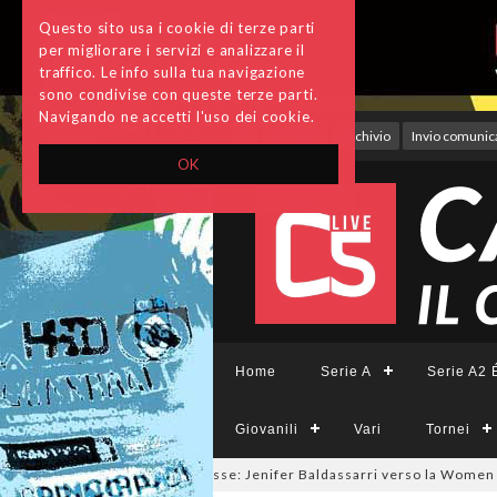
Questo sito usa i cookie di terze parti
per migliorare i servizi e analizzare il
traffico. Le info sulla tua navigazione
sono condivise con queste terze parti.
Navigando ne accetti l'uso dei cookie.
Accedi
Archivio
Invio comunica
OK
Home
Serie A
Serie A2 É
Giovanili
Vari
Tornei
lmercato a tinte giallorosse: Jenifer Baldassarri verso la Women Roma