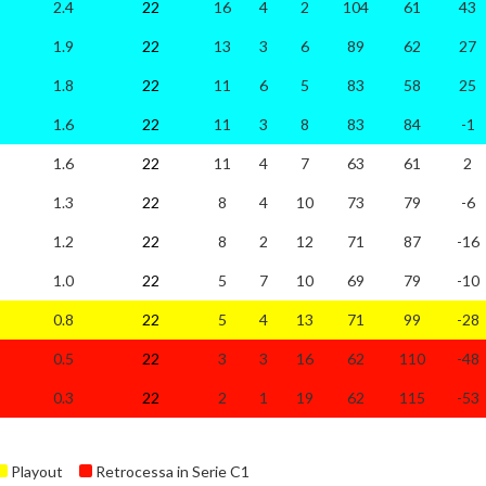
2.4
22
16
4
2
104
61
43
1.9
22
13
3
6
89
62
27
1.8
22
11
6
5
83
58
25
1.6
22
11
3
8
83
84
-1
1.6
22
11
4
7
63
61
2
1.3
22
8
4
10
73
79
-6
1.2
22
8
2
12
71
87
-16
1.0
22
5
7
10
69
79
-10
0.8
22
5
4
13
71
99
-28
0.5
22
3
3
16
62
110
-48
0.3
22
2
1
19
62
115
-53
Playout
Retrocessa in Serie C1