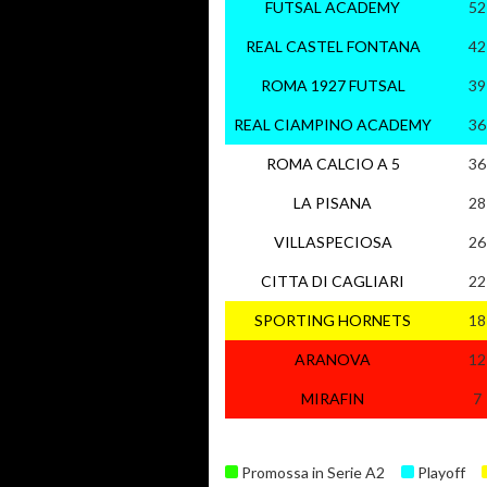
FUTSAL ACADEMY
52
REAL CASTEL FONTANA
42
ROMA 1927 FUTSAL
39
REAL CIAMPINO ACADEMY
36
ROMA CALCIO A 5
36
LA PISANA
28
VILLASPECIOSA
26
CITTA DI CAGLIARI
22
SPORTING HORNETS
18
ARANOVA
12
MIRAFIN
7
Promossa in Serie A2
Playoff