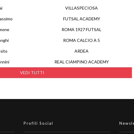
ai
VILLASPECIOSA
assimo
FUTSAL ACADEMY
imone
ROMA 1927 FUTSAL
onghi
ROMA CALCIO A 5
sito
ARDEA
nnini
REAL CIAMPINO ACADEMY
VEDI TUTTI
Profili Social
Newsl