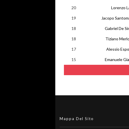
20
Lorenzo L
19
Jacopo Santom
18
Gabriel De S
18
Tiziano Merl
17
Alessio Espo
15
Emanuele Gia
Mappa Del Sito