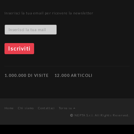
Inserisci la tua email per ricevere la newsletter
1.000.000 DI VISITE
12.000 ARTICOLI
Home
Chi siamo
Contattaci
Torna su
NEPTA S.r.l. All Rights Reserved.