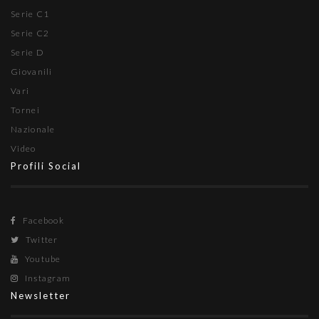
Serie C1
Serie C2
Serie D
Giovanili
Vari
Tornei
Nazionale
Video
Profili Social
Facebook
Twitter
Youtube
Instagram
Newsletter