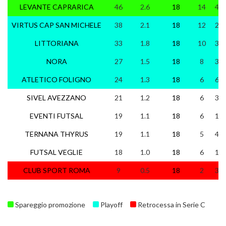
LEVANTE CAPRARICA
46
2.6
18
14
4
VIRTUS CAP SAN MICHELE
38
2.1
18
12
2
LITTORIANA
33
1.8
18
10
3
NORA
27
1.5
18
8
3
ATLETICO FOLIGNO
24
1.3
18
6
6
SIVEL AVEZZANO
21
1.2
18
6
3
EVENTI FUTSAL
19
1.1
18
6
1
TERNANA THYRUS
19
1.1
18
5
4
FUTSAL VEGLIE
18
1.0
18
6
1
CLUB SPORT ROMA
9
0.5
18
2
3
Spareggio promozione
Playoff
Retrocessa in Serie C