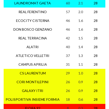
LAUNDROMAT GAETA
60
2.1
28
1
REAL FERENTINO
57
2.0
28
1
ECOCITY CISTERNA
46
1.6
28
1
DON BOSCO GENZANO
46
1.6
28
1
REAL TERRACINA
42
1.5
28
1
ALATRI
40
1.4
28
1
ATLETICO VELLETRI
37
1.3
28
1
CAMPUS APRILIA
31
1.1
28
9
CS LAURENTUM
29
1.0
28
7
CORI MONTILEPINI
26
0.9
28
7
GALAXY ITRI
26
0.9
28
7
POLISPORTIVA INSIEME FORMIA
18
0.6
28
3
FLORA 92
8
0.3
28
2