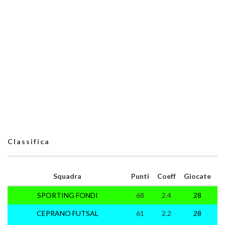
Classifica
Squadra
Punti
Coeff
Giocate
SPORTING FONDI
68
2.4
28
2
CEPRANO FUTSAL
61
2.2
28
1