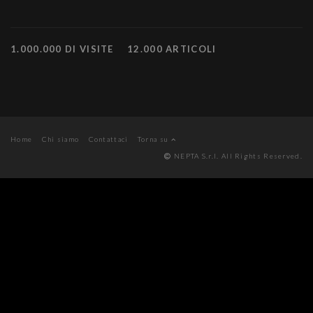
1.000.000 DI VISITE
12.000 ARTICOLI
Home
Chi siamo
Contattaci
Torna su
NEPTA S.r.l. All Rights Reserved.