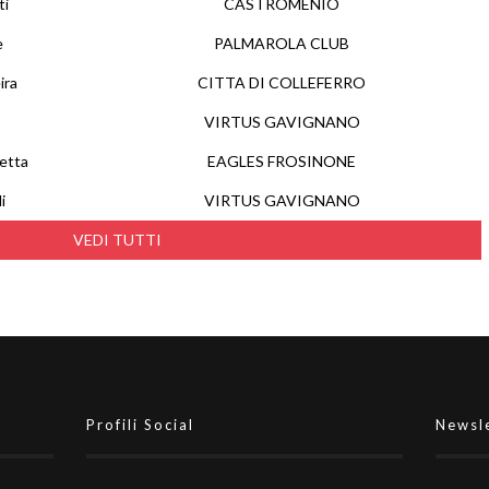
ti
CASTROMENIO
è
PALMAROLA CLUB
ira
CITTA DI COLLEFERRO
VIRTUS GAVIGNANO
etta
EAGLES FROSINONE
i
VIRTUS GAVIGNANO
VEDI TUTTI
Profili Social
Newsl