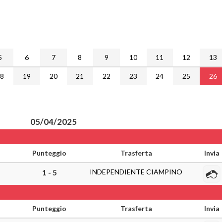
5
6
7
8
9
10
11
12
13
18
19
20
21
22
23
24
25
26
05/04/2025
Punteggio
Trasferta
Invia
INDEPENDIENTE CIAMPINO
1 - 5
Punteggio
Trasferta
Invia