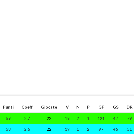
Punti
Coeff
Giocate
V
N
P
GF
GS
DR
59
2.7
22
19
2
1
121
42
79
58
2.6
22
19
1
2
97
46
51