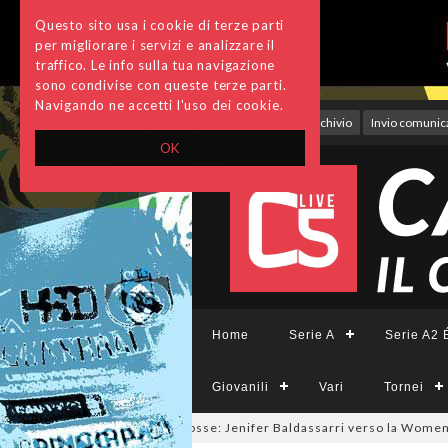
Questo sito usa i cookie di terze parti
per migliorare i servizi e analizzare il
traffico. Le info sulla tua navigazione
sono condivise con queste terze parti.
Navigando ne accetti l'uso dei cookie.
Accedi
Archivio
Invio comunica
OK
Home
Serie A
Serie A2 É
Giovanili
Vari
Tornei
lmercato a tinte giallorosse: Jenifer Baldassarri verso la Women Roma