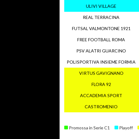
ULIVI VILLAGE
REAL TERRACINA
FUTSAL VALMONTONE 1921
FREE FOOTBALL ROMA
PSV ALATRI GUARCINO
POLISPORTIVA INSIEME FORMIA
VIRTUS GAVIGNANO
FLORA 92
ACCADEMIA SPORT
CASTROMENIO
Promossa in Serie C1
Playoff