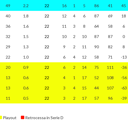
49
2.2
22
16
1
5
86
41
45
40
1.8
22
12
4
6
87
69
18
36
1.6
22
11
3
8
64
58
6
32
1.5
22
10
2
10
87
87
0
29
1.3
22
9
2
11
90
82
8
22
1.0
22
6
4
12
58
71
-13
20
0.9
22
6
2
14
75
111
-36
13
0.6
22
4
1
17
52
108
-56
13
0.6
22
3
4
15
44
107
-63
11
0.5
22
3
2
17
57
96
-39
Playout
Retrocessa in Serie D