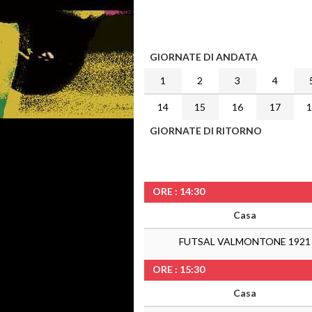
GIORNATE DI ANDATA
1
2
3
4
14
15
16
17
GIORNATE DI RITORNO
ORE : 14:30
Casa
FUTSAL VALMONTONE 1921
ORE : 15:30
Casa