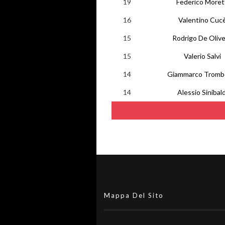
19
Federico Moret
16
Valentino Cuc
15
Rodrigo De Olive
15
Valerio Salvi
14
Giammarco Tromb
14
Alessio Sinibald
Mappa Del Sito