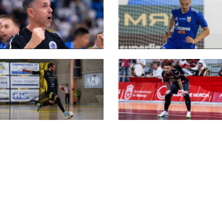
L84, sale a bordo un
#futsalmercato, la
preparatore atletico
L84 chiude un'altra
dal curriculum
operazione per la
internazionale: è
Champions: ecco
Harrison Muzzy
Gilvan Ferreira