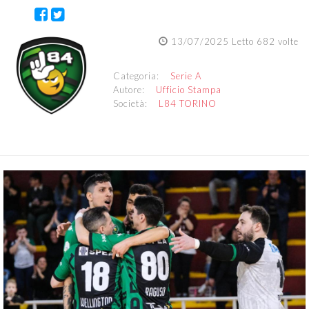
13/07/2025 Letto 682 volte
Categoria:
Serie A
Autore:
Ufficio Stampa
Società:
L84 TORINO