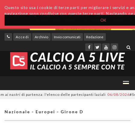
Questo sito usa i cookie di terze parti per migliorare i servizi e anal
navigazione sono condivise con queste terze parti. Navigando ne a
OK
Accedi
Archivio
Invio comunicati
Redazione
astri di partenza: l'elenco delle partecipanti laziali
06/08/2026
#Serie
Nazionale - Europei - Girone D