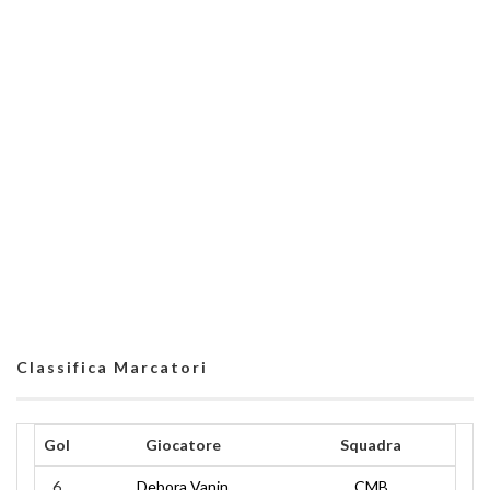
Classifica Marcatori
Gol
Giocatore
Squadra
6
Debora Vanin
CMB