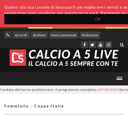
Questo sito usa i cookie di terze parti per migliorare i servizi e anal
navigazione sono condivise con queste terze parti. Navigando ne a
OK
Accedi
Archivio
Invio comunicati
Redazione
ndata del turno preliminare: il programma completo
07/08/2026
Serie A 
Femminile - Coppa Italia