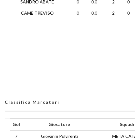
SANDRO ABATE
0
0.0
2
0
0
CAME TREVISO
0
0.0
2
0
0
Classifica Marcatori
Gol
Giocatore
Squadra
7
Giovanni Pulvirenti
META CATAN