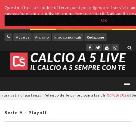
Questo sito usa i cookie di terze parti per migliorare i servizi e anal
navigazione sono condivise con queste terze parti. Navigando ne a
OK
Accedi
Archivio
Invio comunicati
Redazione
tri di partenza: l'elenco delle partecipanti laziali
06/08/2026
#SerieC2
Serie A - Playoff