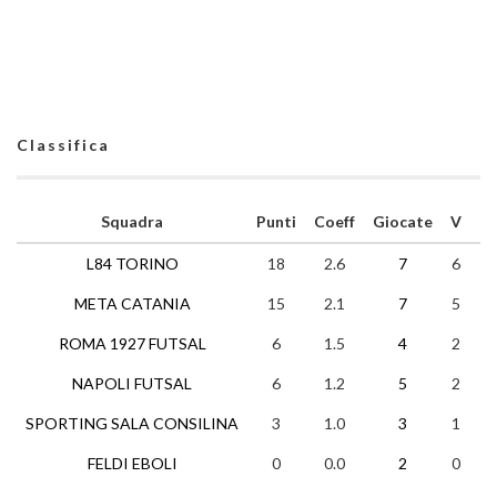
Classifica
Squadra
Punti
Coeff
Giocate
V
N
L84 TORINO
18
2.6
7
6
0
META CATANIA
15
2.1
7
5
0
ROMA 1927 FUTSAL
6
1.5
4
2
0
NAPOLI FUTSAL
6
1.2
5
2
0
SPORTING SALA CONSILINA
3
1.0
3
1
0
FELDI EBOLI
0
0.0
2
0
0