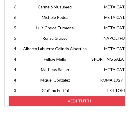
6
Carmelo Musumeci
META CATAN
6
Michele Podda
META CATAN
5
Luis Greice Turmena
META CATAN
5
Renzo Grasso
NAPOLI FUT
4
Alberto Lahuerta Galindo Albertico
META CATAN
4
Fellipe Mello
SPORTING SALA C
4
Matheus Sacon
META CATAN
4
Miquel González
ROMA 1927 FU
3
Giuliano Fortini
L84 TORIN
VEDI TUTTI