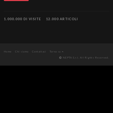
1.000.000 DI VISITE
12.000 ARTICOLI
Home
Chi siamo
Contattaci
Torna su
NEPTA S.r.l. All Rights Reserved.