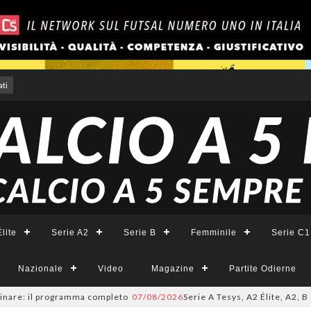
ti
lite
Serie A2
Serie B
Femminile
Serie C1
Nazionale
Video
Magazine
Partite Odierne
e: il programma completo
07/08/2026
Serie A Tesys, A2 Élite, A2, B e B F