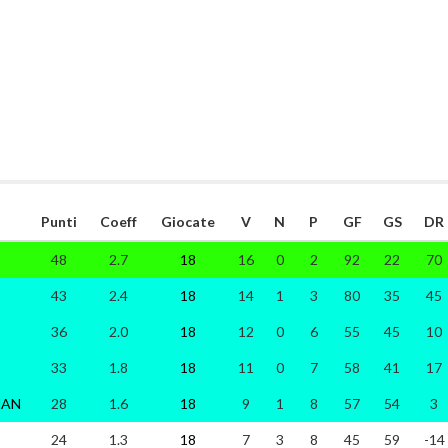
Punti
Coeff
Giocate
V
N
P
GF
GS
DR
48
2.7
18
16
0
2
92
22
70
43
2.4
18
14
1
3
80
35
45
36
2.0
18
12
0
6
55
45
10
33
1.8
18
11
0
7
58
41
17
MAN
28
1.6
18
9
1
8
57
54
3
24
1.3
18
7
3
8
45
59
-14