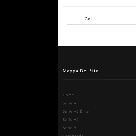
Gol
Mappa Del Sito
Home
Serie A
Serie A2 Élite
Serie A2
Serie B
Femminile