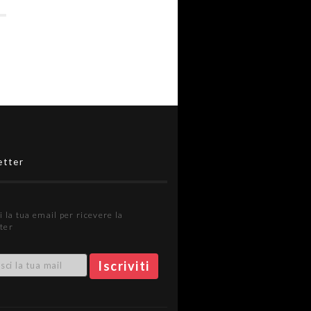
etter
i la tua email per ricevere la
ter