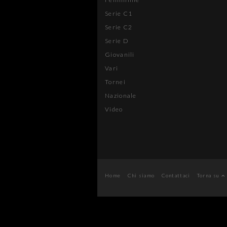
Serie C1
Serie C2
Serie D
Giovanili
Vari
Tornei
Nazionale
Video
Home
Chi siamo
Contattaci
Torna su