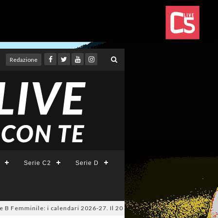
Redazione
Serie C2
Serie D
emminile: i calendari 2026-27. Il 20 agosto la presentazione della Serie 