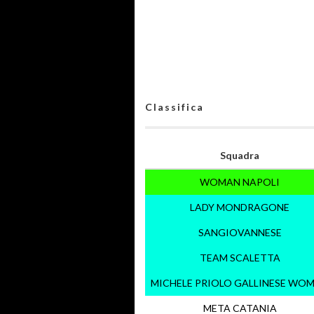
Classifica
Squadra
WOMAN NAPOLI
LADY MONDRAGONE
SANGIOVANNESE
TEAM SCALETTA
MICHELE PRIOLO GALLINESE WO
META CATANIA