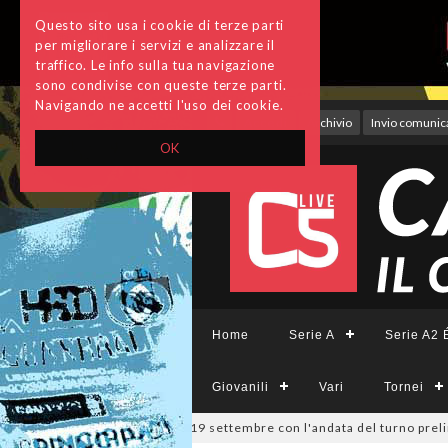
Questo sito usa i cookie di terze parti
per migliorare i servizi e analizzare il
traffico. Le info sulla tua navigazione
sono condivise con queste terze parti.
Navigando ne accetti l'uso dei cookie.
Accedi
Archivio
Invio comunica
OK
Home
Serie A
Serie A2 É
Giovanili
Vari
Tornei
6
Coppa Divisione, si parte il 19 settembre con l'andata del turno preli