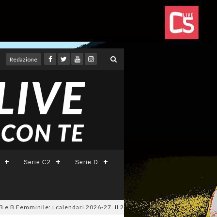
Redazione
Serie C2
Serie D
e B Femminile: i calendari 2026-27. Il 20 agosto la presentazione della 