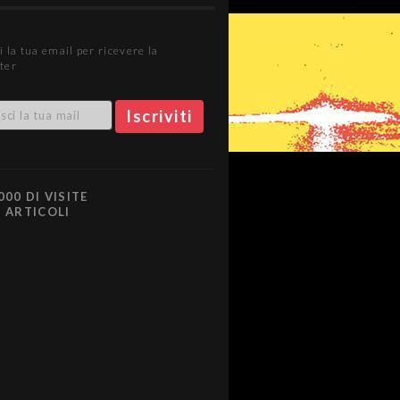
i la tua email per ricevere la
ter
000 DI VISITE
0 ARTICOLI