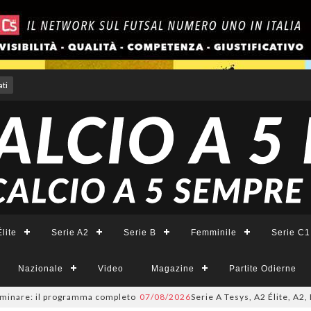
ti
lite
Serie A2
Serie B
Femminile
Serie C1
Nazionale
Video
Magazine
Partite Odierne
minare: il programma completo
07/08/2026
Serie A Tesys, A2 Élite, A2, B 