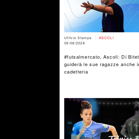
|
Ufficio Stampa
ASCOLI
06/08/2026
#futsalmercato, Ascoli: Di Bite
guiderà le sue ragazze anche i
cadetteria