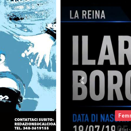
Femm
#futs