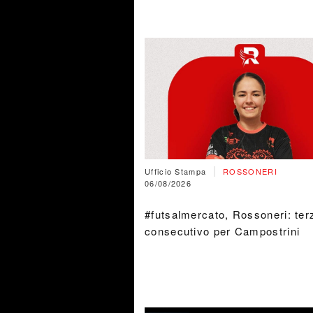
|
Ufficio Stampa
ROSSONERI
06/08/2026
#futsalmercato, Rossoneri: terz
consecutivo per Campostrini