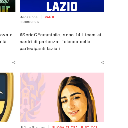
|
Redazione
VARIE
06/08/2026
nova e
#SerieCFemminile, sono 14 i team ai
ità
nastri di partenza: l'elenco delle
partecipanti laziali
|
Ufficio Stampa
NUOVA FUTSAL PISTICCI