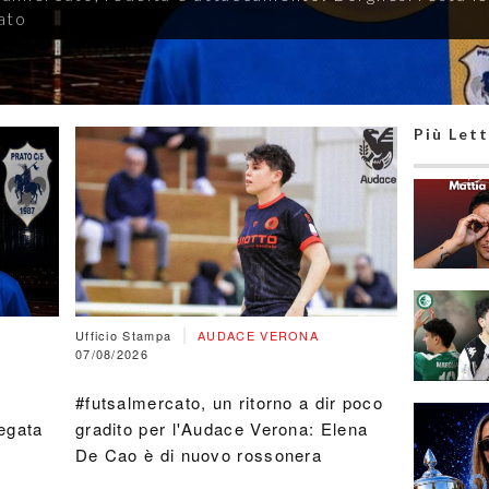
na: Elena De Cao è di nuovo rossonera
Più Lett
|
Ufficio Stampa
AUDACE VERONA
07/08/2026
#futsalmercato, un ritorno a dir poco
egata
gradito per l'Audace Verona: Elena
De Cao è di nuovo rossonera