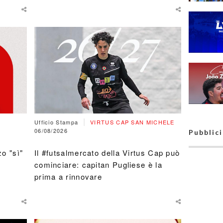
#futsalm
un campi
d'Italia 
Taranto: 
Raguso è
#futsalm
Giovinaz
Marolla 
rinnovo t
"Sono gra
società"
#futsalm
D'Errico i
|
quarto an
Ufficio Stampa
VIRTUS CAP SAN MICHELE
Woman N
06/08/2026
Pubblic
stavolta 
Serie A
o "sì"
Il #futsalmercato della Virtus Cap può
Aspettan
cominciare: capitan Pugliese è la
definizio
organici 
prima a rinnovare
gironi, vi
all'Active:
ricorso a
(ri)spala
porte per
#futsalme
New Tara
riprende 