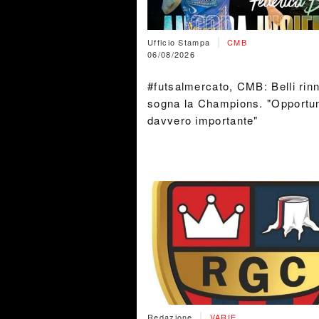
|
Ufficio Stampa
CMB
06/08/2026
#futsalmercato, CMB: Belli rin
sogna la Champions. "Opportun
davvero importante"
|
Redazione
VARIE