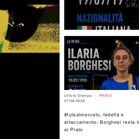
Vero
|
Ufficio Stampa
PRATO
07/08/2026
#futsalmercato, fedeltà e
attaccamento: Borghesi resta l
al Prato