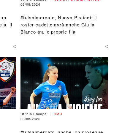
06/08/2026
 un
#futsalmercato, Nuova Pisticci: il
ia. Il
roster cadetto avrà anche Giulia
Bianco tra le proprie fila
|
Ufficio Stampa
CMB
06/08/2026
#futsalmercato, anche Ion prosegue