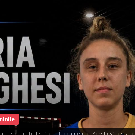
inile
almercato, un ritorno a dir poco gradito per l'Audace