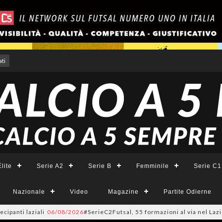
ti
lite
Serie A2
Serie B
Femminile
Serie C1
Nazionale
Video
Magazine
Partite Odierne
i
06/08/2026
#SerieC2Futsal, 55 formazioni al via nel Lazio: la lista com