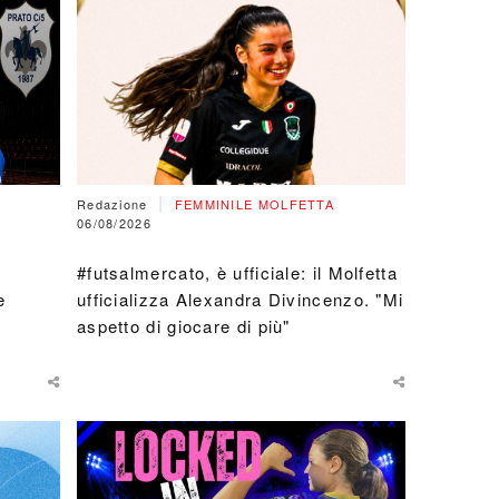
conferme
anche Za
|
Redazione
FEMMINILE MOLFETTA
06/08/2026
#futsalmercato, è ufficiale: il Molfetta
e
ufficializza Alexandra Divincenzo. "Mi
aspetto di giocare di più"