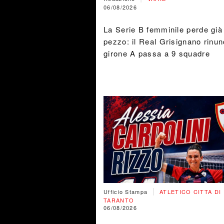
06/08/2026
La Serie B femminile perde già
pezzo: il Real Grisignano rinunc
girone A passa a 9 squadre
|
Ufficio Stampa
ATLETICO CITTA DI
TARANTO
06/08/2026