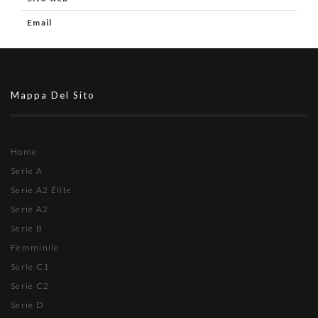
Email
Mappa Del Sito
Home
Serie A
Serie A2 Élite
Serie A2
Serie B
Femminile
Serie C1
Serie C2
Serie D