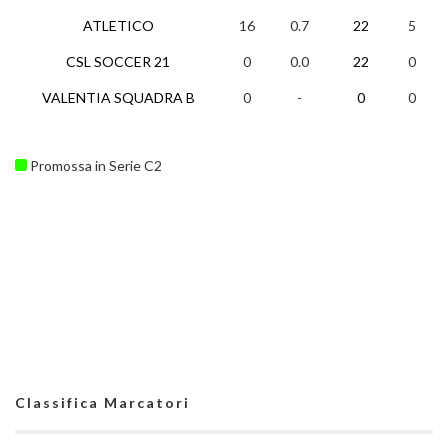
ATLETICO
16
0.7
22
5
1
CSL SOCCER 21
0
0.0
22
0
0
VALENTIA SQUADRA B
0
-
0
0
0
Promossa in Serie C2
Classifica Marcatori