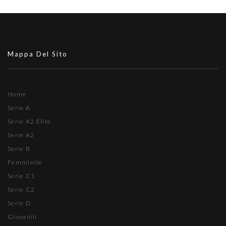
Mappa Del Sito
Home
Serie A
Serie A2 Élite
Serie A2
Serie B
Femminile
Serie C1
Serie C2
Serie D
Giovanili