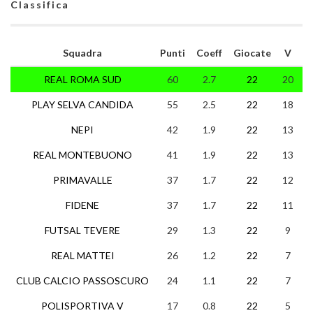
Classifica
Squadra
Punti
Coeff
Giocate
V
N
REAL ROMA SUD
60
2.7
22
20
0
PLAY SELVA CANDIDA
55
2.5
22
18
1
NEPI
42
1.9
22
13
3
REAL MONTEBUONO
41
1.9
22
13
2
PRIMAVALLE
37
1.7
22
12
1
FIDENE
37
1.7
22
11
4
FUTSAL TEVERE
29
1.3
22
9
2
REAL MATTEI
26
1.2
22
7
5
CLUB CALCIO PASSOSCURO
24
1.1
22
7
3
POLISPORTIVA V
17
0.8
22
5
2