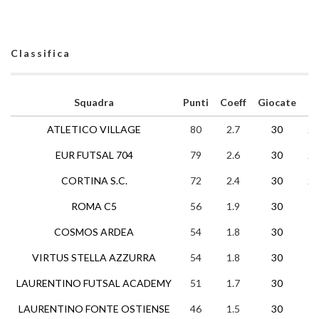
Classifica
Squadra
Punti
Coeff
Giocate
V
ATLETICO VILLAGE
80
2.7
30
26
EUR FUTSAL 704
79
2.6
30
26
CORTINA S.C.
72
2.4
30
23
ROMA C5
56
1.9
30
17
COSMOS ARDEA
54
1.8
30
17
VIRTUS STELLA AZZURRA
54
1.8
30
16
LAURENTINO FUTSAL ACADEMY
51
1.7
30
15
LAURENTINO FONTE OSTIENSE
46
1.5
30
13