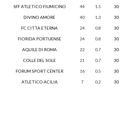
SFF ATLETICO FIUMICINO
44
1.5
30
13
DIVINO AMORE
40
1.3
30
13
FC CITTA ETERNA
24
0.8
30
7
FIORIDA PORTUENSE
24
0.8
30
7
AQUILE DI ROMA
22
0.7
30
7
COLLE DEL SOLE
21
0.7
30
6
FORUM SPORT CENTER
16
0.5
30
5
ATLETICO ACILIA
7
0.2
30
2