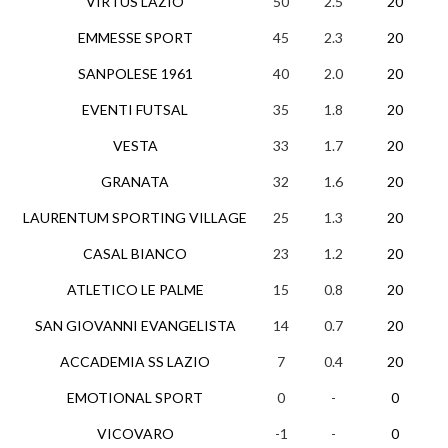
VIRTUS LAZIO
50
2.5
20
1
EMMESSE SPORT
45
2.3
20
1
SANPOLESE 1961
40
2.0
20
1
EVENTI FUTSAL
35
1.8
20
1
VESTA
33
1.7
20
1
GRANATA
32
1.6
20
LAURENTUM SPORTING VILLAGE
25
1.3
20
CASAL BIANCO
23
1.2
20
ATLETICO LE PALME
15
0.8
20
SAN GIOVANNI EVANGELISTA
14
0.7
20
ACCADEMIA SS LAZIO
7
0.4
20
EMOTIONAL SPORT
0
-
0
VICOVARO
-1
-
0