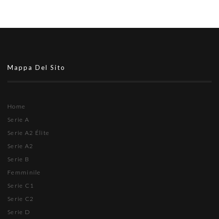
Mappa Del Sito
Home
Serie A
Serie A2 Élite
Serie A2
Serie B
Femminile
Serie C1
Serie C2
Serie D