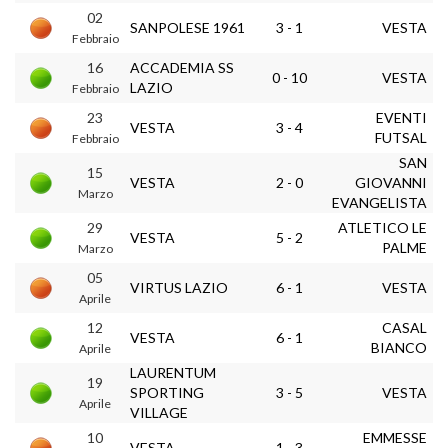
02
SANPOLESE 1961
3 - 1
VESTA
Febbraio
16
ACCADEMIA SS
0 - 10
VESTA
LAZIO
Febbraio
23
EVENTI
VESTA
3 - 4
FUTSAL
Febbraio
SAN
15
VESTA
2 - 0
GIOVANNI
Marzo
EVANGELISTA
29
ATLETICO LE
VESTA
5 - 2
PALME
Marzo
05
VIRTUS LAZIO
6 - 1
VESTA
Aprile
12
CASAL
VESTA
6 - 1
BIANCO
Aprile
LAURENTUM
19
SPORTING
3 - 5
VESTA
Aprile
VILLAGE
10
EMMESSE
VESTA
1 - 3