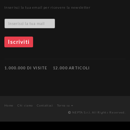
Inserisci la tua email per ricevere la newsletter
1.000.000 DI VISITE
12.000 ARTICOLI
Home
Chi siamo
Contattaci
Torna su
NEPTA S.r.l. All Rights Reserved.