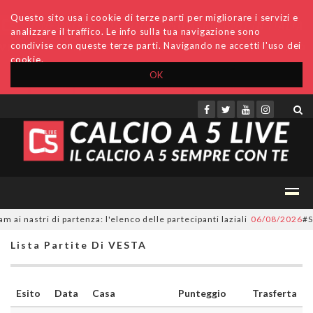
Questo sito usa i cookie di terze parti per migliorare i servizi e
analizzare il traffico. Le info sulla tua navigazione sono
condivise con queste terze parti. Navigando ne accetti l'uso dei
cookie.
OK
Accedi
Archivio
Invio comunicati
Redazione
 nastri di partenza: l'elenco delle partecipanti laziali
06/08/2026
#Seri
Lista Partite Di VESTA
Esito
Data
Casa
Punteggio
Trasferta