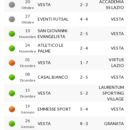
20
ACCADEMIA
VESTA
2 - 2
SS LAZIO
Ottobre
27
EVENTI FUTSAL
4 - 4
VESTA
Ottobre
10
SAN GIOVANNI
2 - 5
VESTA
EVANGELISTA
Novembre
24
ATLETICO LE
2 - 4
VESTA
PALME
Novembre
01
VIRTUS
VESTA
1 - 7
LAZIO
Dicembre
08
CASAL BIANCO
2 - 5
VESTA
Dicembre
LAURENTUM
15
VESTA
5 - 2
SPORTING
Dicembre
VILLAGE
19
EMMESSE SPORT
5 - 4
VESTA
Gennaio
26
VESTA
8 - 3
GRANATA
Gennaio