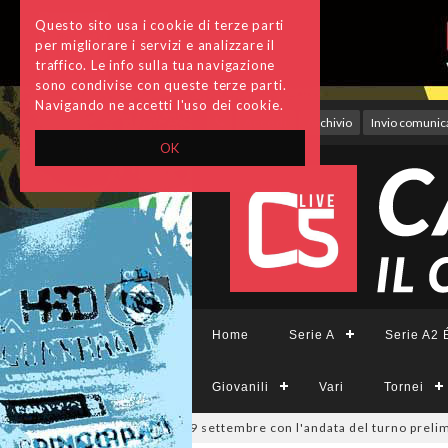
Questo sito usa i cookie di terze parti
per migliorare i servizi e analizzare il
traffico. Le info sulla tua navigazione
sono condivise con queste terze parti.
Navigando ne accetti l'uso dei cookie.
Accedi
Archivio
Invio comunica
OK
Home
Serie A
Serie A2 É
Giovanili
Vari
Tornei
pa Divisione, si parte il 19 settembre con l'andata del turno prelimina