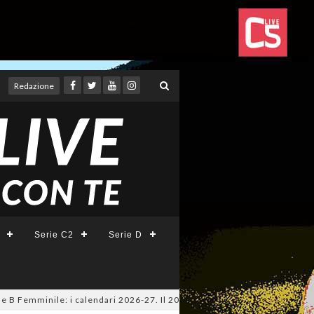
Redazione
Serie C2
Serie D
 Femminile: i calendari 2026-27. Il 20 agosto la presentazione della Seri