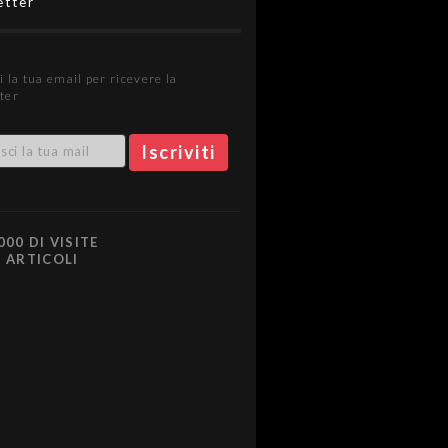
etter
i la tua email per ricevere la
ter
000 DI VISITE
0 ARTICOLI