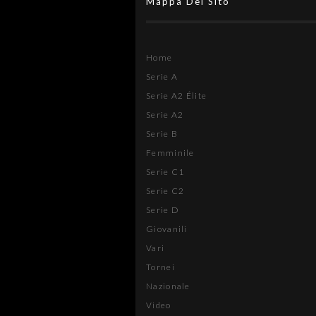
Mappa Del Sito
Home
Serie A
Serie A2 Élite
Serie A2
Serie B
Femminile
Serie C1
Serie C2
Serie D
Giovanili
Vari
Tornei
Nazionale
Video