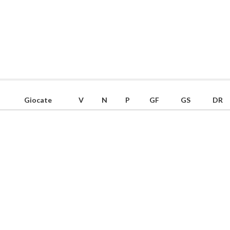
Giocate
V
N
P
GF
GS
DR