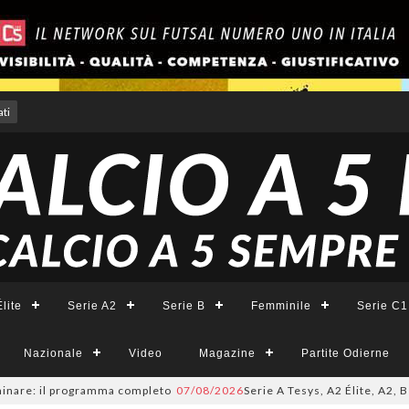
ti
lite
Serie A2
Serie B
Femminile
Serie C1
Nazionale
Video
Magazine
Partite Odierne
re: il programma completo
07/08/2026
Serie A Tesys, A2 Élite, A2, B e B