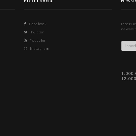
Profili Social
Newsl
Facebook
Inserisc
newslet
Twitter
Youtube
Instagram
1.000.
12.00