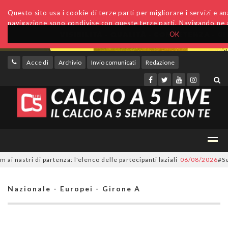
Questo sito usa i cookie di terze parti per migliorare i servizi e anal
navigazione sono condivise con queste terze parti. Navigando ne a
OK
Accedi
Archivio
Invio comunicati
Redazione
stri di partenza: l'elenco delle partecipanti laziali
06/08/2026
#SerieC
Nazionale - Europei - Girone A