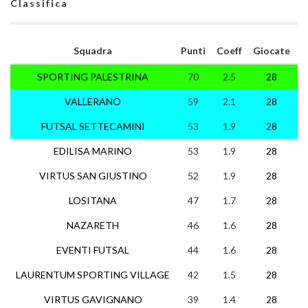
Classifica
Squadra
Punti
Coeff
Giocate
SPORTING PALESTRINA
70
2.5
28
2
VALLERANO
59
2.1
28
1
FUTSAL SETTECAMINI
53
1.9
28
1
EDILISA MARINO
53
1.9
28
1
VIRTUS SAN GIUSTINO
52
1.9
28
1
LOSITANA
47
1.7
28
1
NAZARETH
46
1.6
28
1
EVENTI FUTSAL
44
1.6
28
1
LAURENTUM SPORTING VILLAGE
42
1.5
28
1
VIRTUS GAVIGNANO
39
1.4
28
1