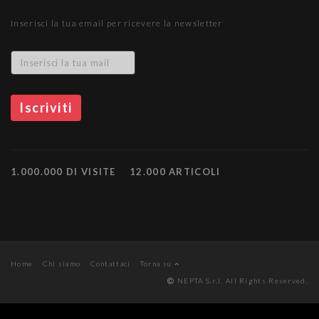
Inserisci la tua email per ricevere la newsletter
1.000.000 DI VISITE
12.000 ARTICOLI
Home
Chi siamo
Contattaci
Torna su
NEPTA S.r.l. All Rights Reserved.