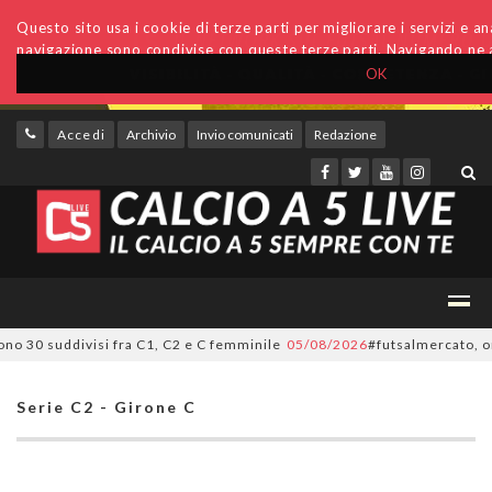
Questo sito usa i cookie di terze parti per migliorare i servizi e anal
navigazione sono condivise con queste terze parti. Navigando ne a
OK
Accedi
Archivio
Invio comunicati
Redazione
0 suddivisi fra C1, C2 e C femminile
05/08/2026
#futsalmercato, ora è uf
Serie C2 - Girone C