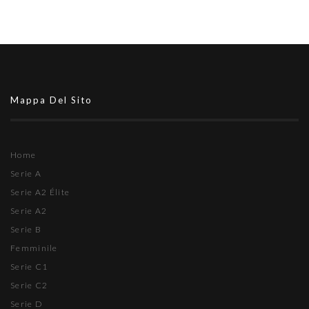
Mappa Del Sito
Home
Serie A
Serie A2 Élite
Serie A2
Serie B
Femminile
Serie C1
Serie C2
Serie D