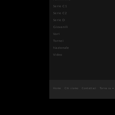
Serie C1
Serie C2
Serie D
Giovanili
Vari
Tornei
Nazionale
Video
Home
Chi siamo
Contattaci
Torna su