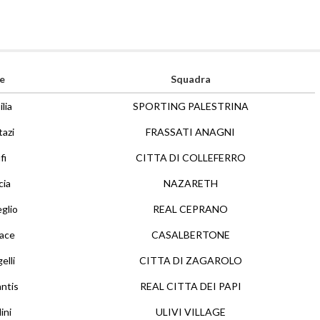
e
Squadra
lia
SPORTING PALESTRINA
azi
FRASSATI ANAGNI
fi
CITTA DI COLLEFERRO
cia
NAZARETH
glio
REAL CEPRANO
ace
CASALBERTONE
elli
CITTA DI ZAGAROLO
ntis
REAL CITTA DEI PAPI
ini
ULIVI VILLAGE