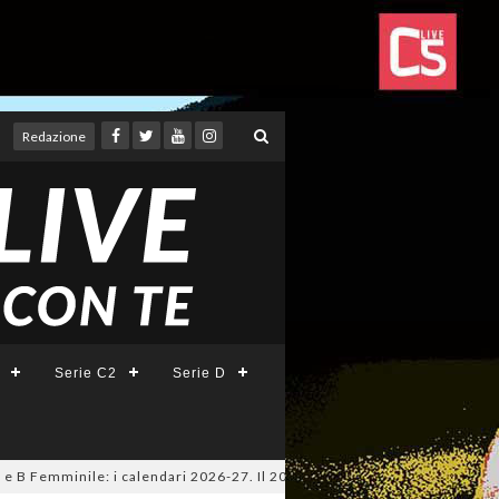
Redazione
Serie C2
Serie D
Femminile: i calendari 2026-27. Il 20 agosto la presentazione della Serie