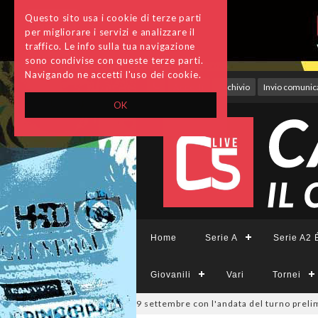
Questo sito usa i cookie di terze parti
per migliorare i servizi e analizzare il
traffico. Le info sulla tua navigazione
sono condivise con queste terze parti.
Navigando ne accetti l'uso dei cookie.
Accedi
Archivio
Invio comunica
OK
Home
Serie A
Serie A2 É
Giovanili
Vari
Tornei
pa Divisione, si parte il 19 settembre con l'andata del turno prelimina