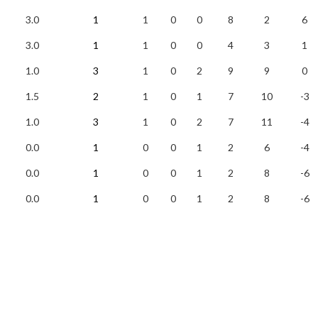
3.0
1
1
0
0
8
2
6
3.0
1
1
0
0
4
3
1
1.0
3
1
0
2
9
9
0
1.5
2
1
0
1
7
10
-3
1.0
3
1
0
2
7
11
-4
0.0
1
0
0
1
2
6
-4
0.0
1
0
0
1
2
8
-6
0.0
1
0
0
1
2
8
-6