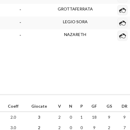
GROTTAFERRATA
-
LEGIO SORA
-
NAZARETH
-
Coeff
Giocate
V
N
P
GF
GS
DR
2.0
3
2
0
1
18
9
9
3.0
2
2
0
0
9
2
7