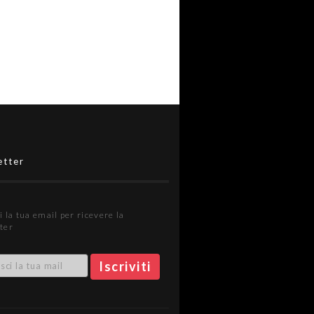
etter
i la tua email per ricevere la
ter