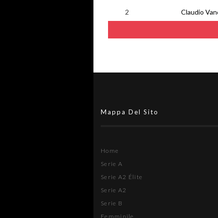
2
Claudio Van
Mappa Del Sito
Home
Serie A
Serie A2 Élite
Serie A2
Serie B
Femminile