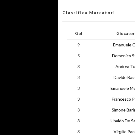
Classifica Marcatori
Gol
Giocator
9
Emanuele Ci
5
Domenico St
3
Andrea Tu
3
Davide Bas
3
Emanuele Me
3
Francesco P
3
Simone Barig
3
Ubaldo De Sa
3
Virgilio Paol