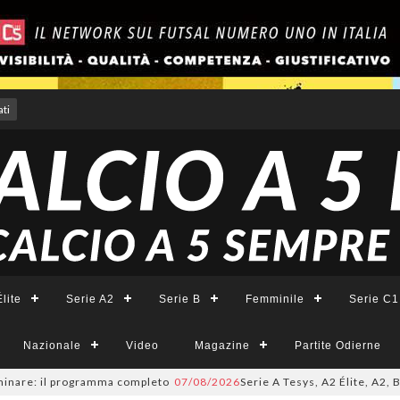
ti
lite
Serie A2
Serie B
Femminile
Serie C1
Nazionale
Video
Magazine
Partite Odierne
re: il programma completo
07/08/2026
Serie A Tesys, A2 Élite, A2, B e B 