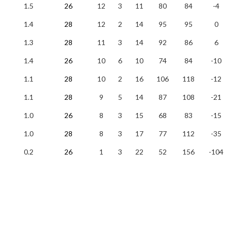
1.5
26
12
3
11
80
84
-4
1.4
28
12
2
14
95
95
0
1.3
28
11
3
14
92
86
6
1.4
26
10
6
10
74
84
-10
1.1
28
10
2
16
106
118
-12
1.1
28
9
5
14
87
108
-21
1.0
26
8
3
15
68
83
-15
1.0
28
8
3
17
77
112
-35
0.2
26
1
3
22
52
156
-104