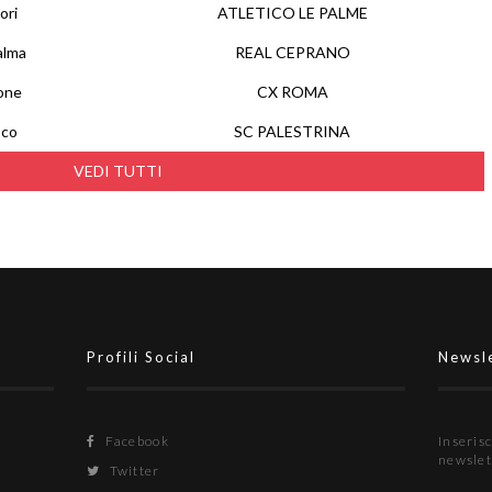
ori
ATLETICO LE PALME
alma
REAL CEPRANO
one
CX ROMA
sco
SC PALESTRINA
VEDI TUTTI
Profili Social
Newsl
Facebook
Inserisc
newslet
Twitter