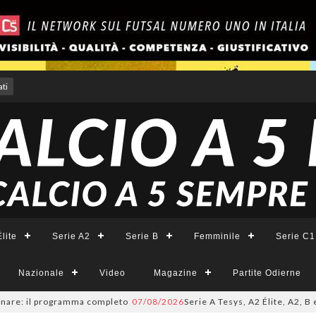
ti
lite
Serie A2
Serie B
Femminile
Serie C1
Nazionale
Video
Magazine
Partite Odierne
: il programma completo
07/08/2026
Serie A Tesys, A2 Élite, A2, B e B Fe