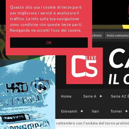
Questo sito usa i cookie di terze parti
per migliorare i servizi e analizzare il
traffico. Le info sulla tua navigazione
sono condivise con queste terze parti.
Navigando ne accetti l'uso dei cookie.
Accedi
Archivio
Invio comunica
OK
Home
Serie A
Serie A2 É
Giovanili
Vari
Tornei
 Divisione, si parte il 19 settembre con l'andata del turno preliminare