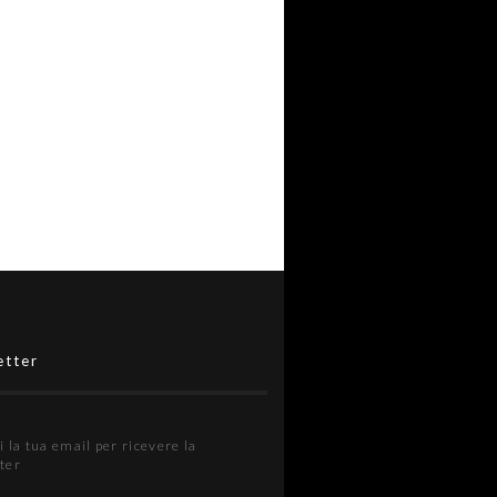
etter
i la tua email per ricevere la
ter