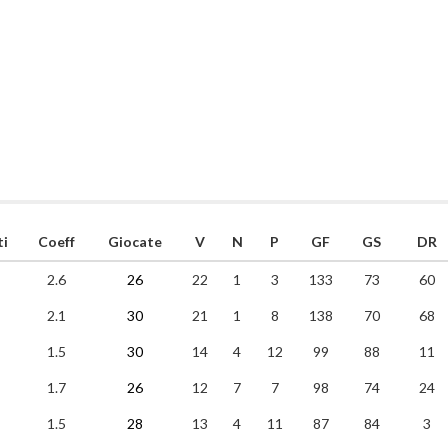
ti
Coeff
Giocate
V
N
P
GF
GS
DR
2.6
26
22
1
3
133
73
60
2.1
30
21
1
8
138
70
68
1.5
30
14
4
12
99
88
11
1.7
26
12
7
7
98
74
24
1.5
28
13
4
11
87
84
3