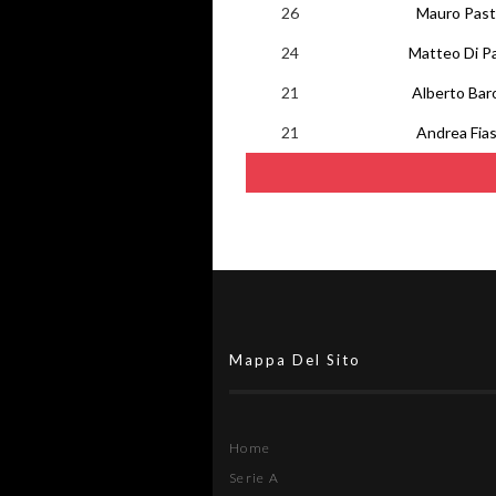
26
Mauro Past
24
Matteo Di P
21
Alberto Bar
21
Andrea Fia
Mappa Del Sito
Home
Serie A