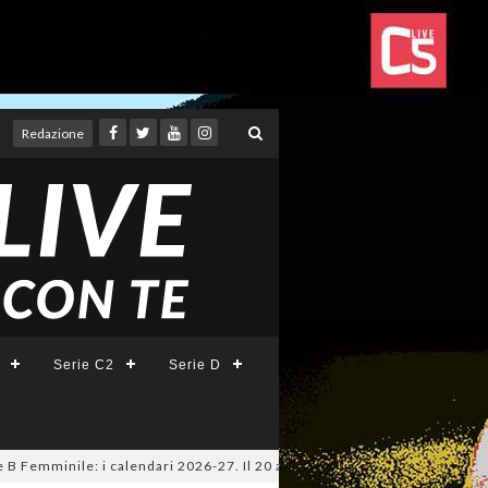
Redazione
Serie C2
Serie D
mminile: i calendari 2026-27. Il 20 agosto la presentazione della Serie A