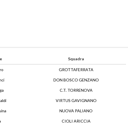
e
Squadra
ro
GROTTAFERRATA
nci
DON BOSCO GENZANO
ega
C.T. TORRENOVA
aldi
VIRTUS GAVIGNANO
sina
NUOVA PALIANO
a
CIOLI ARICCIA