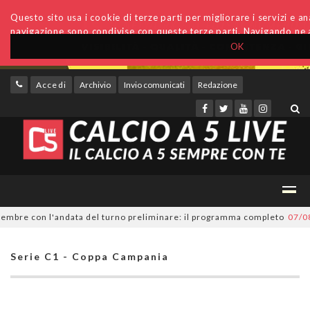
Questo sito usa i cookie di terze parti per migliorare i servizi e anal
navigazione sono condivise con queste terze parti. Navigando ne a
OK
Accedi
Archivio
Invio comunicati
Redazione
embre con l'andata del turno preliminare: il programma completo
07/08/2
Serie C1 - Coppa Campania