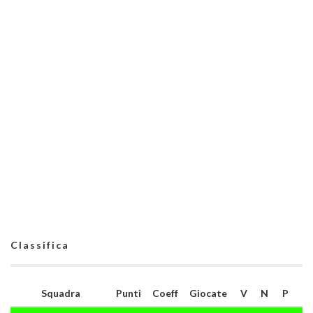
Classifica
Squadra
Punti
Coeff
Giocate
V
N
P
G