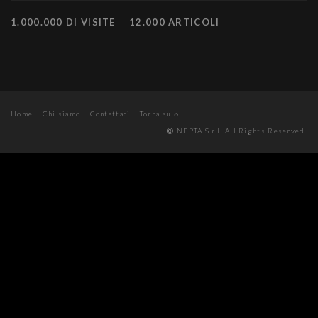
1.000.000 DI VISITE
12.000 ARTICOLI
Home
Chi siamo
Contattaci
Torna su
NEPTA S.r.l. All Rights Reserved.