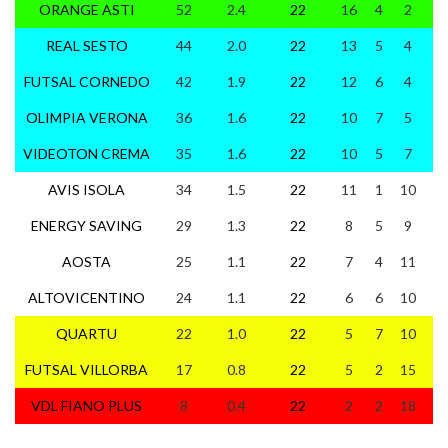
ORANGE ASTI
52
2.4
22
16
4
2
10
REAL SESTO
44
2.0
22
13
5
4
10
FUTSAL CORNEDO
42
1.9
22
12
6
4
10
OLIMPIA VERONA
36
1.6
22
10
7
5
7
VIDEOTON CREMA
35
1.6
22
10
5
7
10
AVIS ISOLA
34
1.5
22
11
1
10
8
ENERGY SAVING
29
1.3
22
8
5
9
9
AOSTA
25
1.1
22
7
4
11
6
ALTOVICENTINO
24
1.1
22
6
6
10
9
QUARTU
22
1.0
22
5
7
10
6
FUTSAL VILLORBA
17
0.8
22
5
2
15
6
VDL FIANO PLUS
8
0.4
22
2
2
18
4