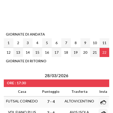
GIORNATE DI ANDATA
1
2
3
4
5
6
7
8
9
10
11
12
13
14
15
16
17
18
19
20
21
22
GIORNATE DI RITORNO
28/03/2026
ORE : 17:30
Casa
Punteggio
Trasferta
Invia
FUTSAL CORNEDO
ALTOVICENTINO
7 - 4
VDL FIANO PLUS
AVIS ISOLA
3 - 6