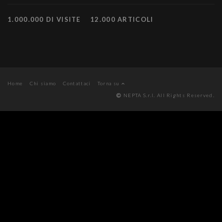
1.000.000 DI VISITE
12.000 ARTICOLI
Home
Chi siamo
Contattaci
Torna su
NEPTA S.r.l. All Rights Reserved.