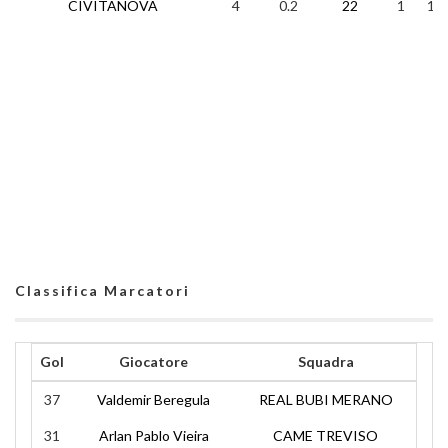
CIVITANOVA
4
0.2
22
1
1
Classifica Marcatori
Gol
Giocatore
Squadra
37
Valdemir Beregula
REAL BUBI MERANO
31
Arlan Pablo Vieira
CAME TREVISO