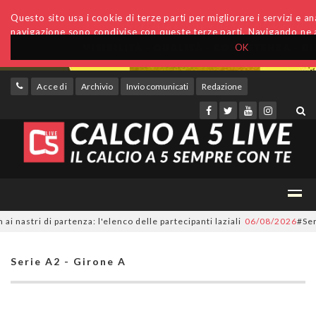
Questo sito usa i cookie di terze parti per migliorare i servizi e anal
navigazione sono condivise con queste terze parti. Navigando ne a
OK
Accedi
Archivio
Invio comunicati
Redazione
ri di partenza: l'elenco delle partecipanti laziali
06/08/2026
#SerieC2Fu
Serie A2 - Girone A