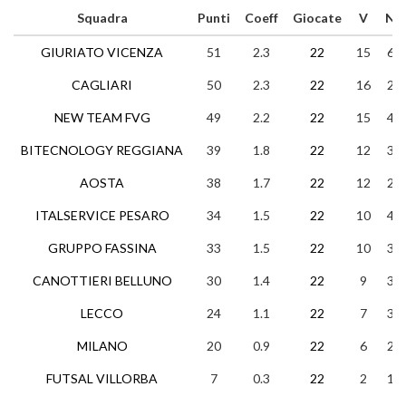
Squadra
Punti
Coeff
Giocate
V
N
GIURIATO VICENZA
51
2.3
22
15
6
CAGLIARI
50
2.3
22
16
2
NEW TEAM FVG
49
2.2
22
15
4
BITECNOLOGY REGGIANA
39
1.8
22
12
3
AOSTA
38
1.7
22
12
2
ITALSERVICE PESARO
34
1.5
22
10
4
GRUPPO FASSINA
33
1.5
22
10
3
CANOTTIERI BELLUNO
30
1.4
22
9
3
LECCO
24
1.1
22
7
3
MILANO
20
0.9
22
6
2
FUTSAL VILLORBA
7
0.3
22
2
1