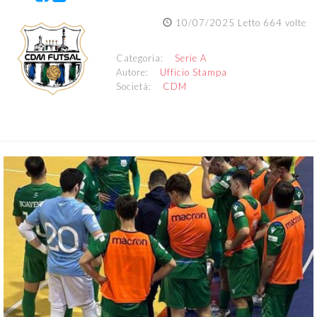
10/07/2025 Letto 664 volte
Categoria:
Serie A
Autore:
Ufficio Stampa
Società:
CDM