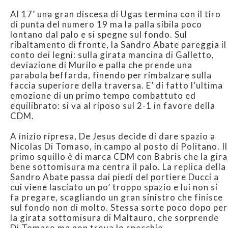
Al 17’ una gran discesa di Ugas termina con il tiro
di punta del numero 19 ma la palla sibila poco
lontano dal palo e si spegne sul fondo. Sul
ribaltamento di fronte, la Sandro Abate pareggia il
conto dei legni: sulla girata mancina di Galletto,
deviazione di Murilo e palla che prende una
parabola beffarda, finendo per rimbalzare sulla
faccia superiore della traversa. E’ di fatto l’ultima
emozione di un primo tempo combattuto ed
equilibrato: si va al riposo sul 2-1 in favore della
CDM.
A inizio ripresa, De Jesus decide di dare spazio a
Nicolas Di Tomaso, in campo al posto di Politano. Il
primo squillo è di marca CDM con Babris che la gira
bene sottomisura ma centra il palo. La replica della
Sandro Abate passa dai piedi del portiere Ducci a
cui viene lasciato un po’ troppo spazio e lui non si
fa pregare, scagliando un gran sinistro che finisce
sul fondo non di molto. Stessa sorte poco dopo per
la girata sottomisura di Maltauro, che sorprende
Di Tomaso ma non trova lo specchio.