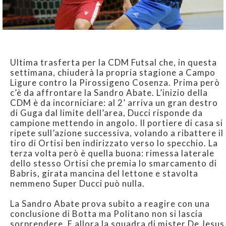
Ultima trasferta per la CDM Futsal che, in questa
settimana, chiuderà la propria stagione a Campo
Ligure contro la Pirossigeno Cosenza. Prima però
c’è da affrontare la Sandro Abate. L’inizio della
CDM è da incorniciare: al 2’ arriva un gran destro
di Guga dal limite dell’area, Ducci risponde da
campione mettendo in angolo. Il portiere di casa si
ripete sull’azione successiva, volando a ribattere il
tiro di Ortisi ben indirizzato verso lo specchio. La
terza volta però è quella buona: rimessa laterale
dello stesso Ortisi che premia lo smarcamento di
Babris, girata mancina del lettone e stavolta
nemmeno Super Ducci può nulla.
La Sandro Abate prova subito a reagire con una
conclusione di Botta ma Politano non si lascia
sorprendere. E allora la squadra di mister De Jesus