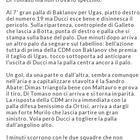
Al 7’ gran palla di Baklanov per Ugas, piatto destro
del numero 19 ma Ducci esce bene e disinnesca il
pericolo. Sulla ripartenza, contropiede di Galleto
che lascia a Botta, punta di destro e palla che si
stampa sulla base del palo. Due minuti dopo arriva
un altro palo da segnare sul tabellino: bell’azione
tutta di prima della CDM con Baklanov che premia
il taglio di Ugas, tocco sottoporta ad anticipare
l’uscita di Ducci ma la palla centra ancora il palo.
Un gol, da una parte o dall’altra, sembra comunque
nell’aria e a capitalizzare stavolta è la Sandro
Abate: Dimas triangola bene con Maltauro e prova
il tiro, Di Tomaso non ci arriva e si torna in parità.
La risposta della CDM arriva immediata con la
palla difesa benissimo da Ortisi, arriva a dargli
man forte Murilo che lascia partire un gran
sinistro. Vola però Ducci a togliere la palla
dall’angolino alto.
I minuti scorrono con le due squadre che non