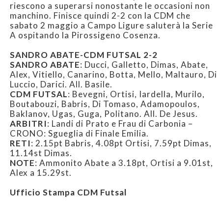
riescono a superarsi nonostante le occasioni non
manchino. Finisce quindi 2-2 con la CDM che
sabato 2 maggio a Campo Ligure saluterà la Serie
A ospitando la Pirossigeno Cosenza.
SANDRO ABATE-CDM FUTSAL 2-2
SANDRO ABATE
: Ducci, Galletto, Dimas, Abate,
Alex, Vitiello, Canarino, Botta, Mello, Maltauro, Di
Luccio, Darici. All. Basile.
CDM FUTSAL
: Bevegni, Ortisi, Iardella, Murilo,
Boutabouzi, Babris, Di Tomaso, Adamopoulos,
Baklanov, Ugas, Guga, Politano. All. De Jesus.
ARBITRI
: Landi di Prato e Frau di Carbonia –
CRONO: Sgueglia di Finale Emilia.
RETI
: 2.15pt Babris, 4.08pt Ortisi, 7.59pt Dimas,
11.14st Dimas.
NOTE
: Ammonito Abate a 3.18pt, Ortisi a 9.01st,
Alex a 15.29st.
Ufficio Stampa CDM Futsal