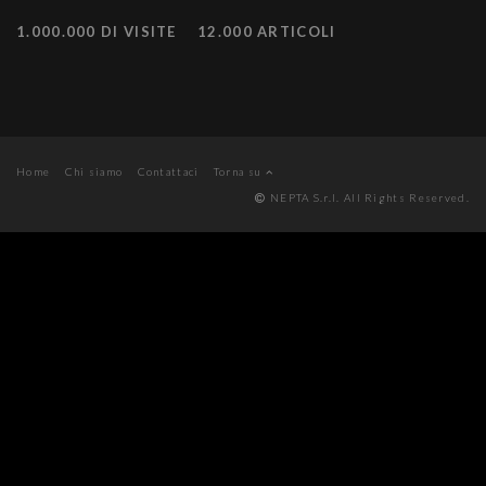
1.000.000 DI VISITE
12.000 ARTICOLI
Home
Chi siamo
Contattaci
Torna su
NEPTA S.r.l. All Rights Reserved.