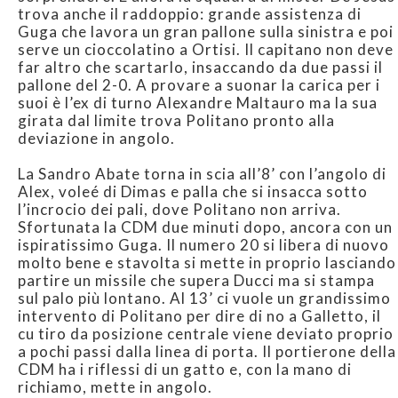
trova anche il raddoppio: grande assistenza di
Guga che lavora un gran pallone sulla sinistra e poi
serve un cioccolatino a Ortisi. Il capitano non deve
far altro che scartarlo, insaccando da due passi il
pallone del 2-0. A provare a suonar la carica per i
suoi è l’ex di turno Alexandre Maltauro ma la sua
girata dal limite trova Politano pronto alla
deviazione in angolo.
La Sandro Abate torna in scia all’8’ con l’angolo di
Alex, voleé di Dimas e palla che si insacca sotto
l’incrocio dei pali, dove Politano non arriva.
Sfortunata la CDM due minuti dopo, ancora con un
ispiratissimo Guga. Il numero 20 si libera di nuovo
molto bene e stavolta si mette in proprio lasciando
partire un missile che supera Ducci ma si stampa
sul palo più lontano. Al 13’ ci vuole un grandissimo
intervento di Politano per dire di no a Galletto, il
cu tiro da posizione centrale viene deviato proprio
a pochi passi dalla linea di porta. Il portierone della
CDM ha i riflessi di un gatto e, con la mano di
richiamo, mette in angolo.