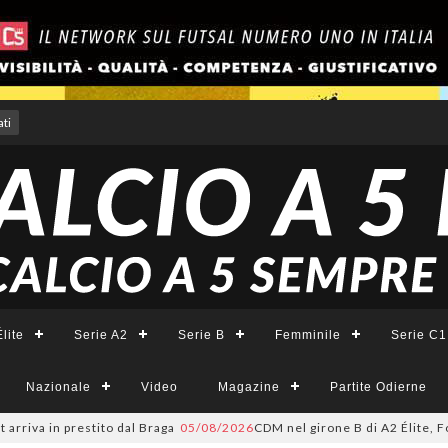
ti
lite
Serie A2
Serie B
Femminile
Serie C1
Nazionale
Video
Magazine
Partite Odierne
n prestito dal Braga
05/08/2026
CDM nel girone B di A2 Élite, Fortuna: "