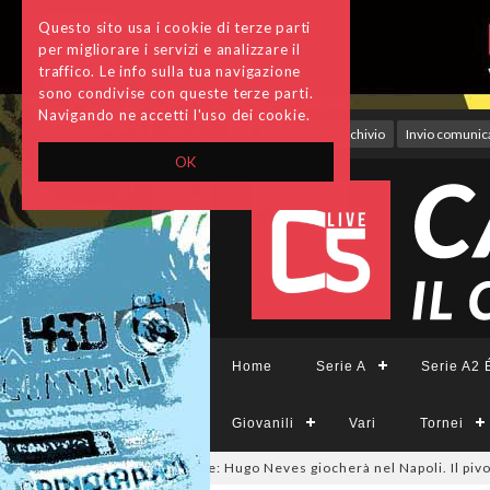
Questo sito usa i cookie di terze parti
per migliorare i servizi e analizzare il
traffico. Le info sulla tua navigazione
sono condivise con queste terze parti.
Navigando ne accetti l'uso dei cookie.
Accedi
Archivio
Invio comunica
OK
Home
Serie A
Serie A2 É
Giovanili
Vari
Tornei
ercato, ora è ufficiale: Hugo Neves giocherà nel Napoli. Il pivot arriva i