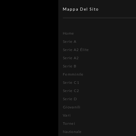
Mappa Del Sito
Home
Serie A
Serie A2 Élite
Serie A2
Serie B
Femminile
Serie C1
Serie C2
Serie D
Giovanili
Vari
Tornei
Nazionale