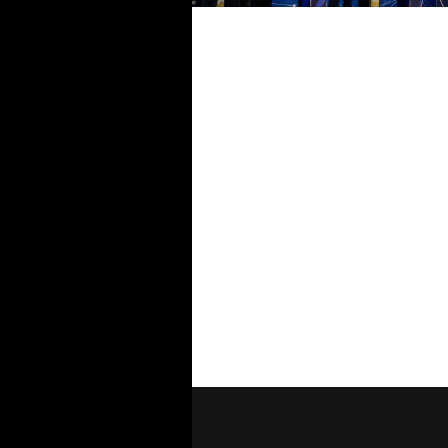
della stagione 26-27. Castiglia:
riforma ha raggiunto il suo
obiettivo”
Play apre la stagione 26/27: il 
settembre la sesta edizione
all'Olimpico di Roma, program
info