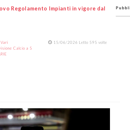
nuovo Regolamento Impianti in vigore dal
Pubbl
:
Vari
15/06/2026 Letto 595 volte
visione Calcio a 5
ARIE