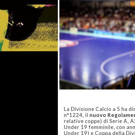
La Divisione Calcio a 5 ha d
n°1224, il
nuovo Regolamen
relative coppe) di Serie A, A
Under 19 femminile, con ann
Under 19) e Coppa della Div