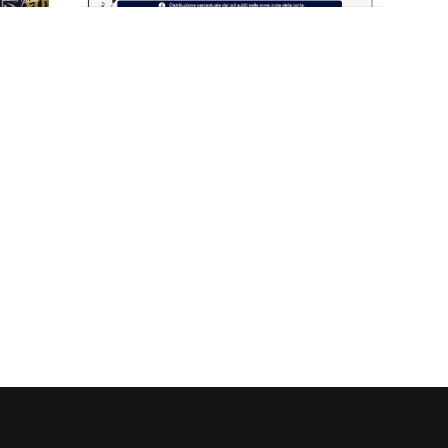
 “La
organici e dei gironi, via libera
all'Active: il ricorso accolto
(ri)spalanca le porte per il gotha
6
Semi e finale scudetto Serie A
KINTO 25/26: l’analisi della
ma e
prestazione dei portieri dell’Area
Tecnica