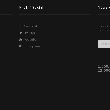
Profili Social
Newsl
Facebook
Inserisc
newslet
Twitter
Youtube
Instagram
1.000.
12.00