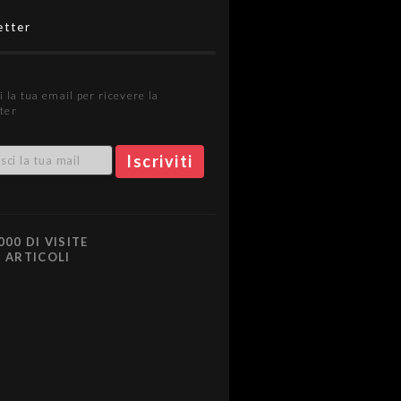
etter
i la tua email per ricevere la
ter
000 DI VISITE
0 ARTICOLI