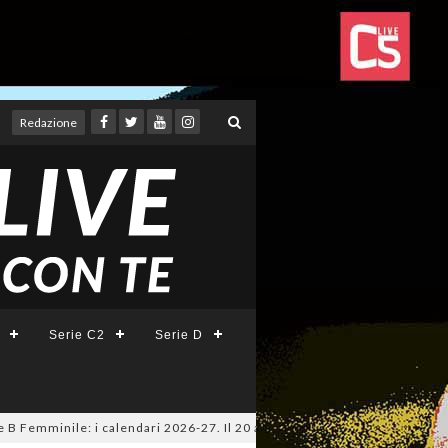
Redazione
Serie C2
Serie D
emminile: i calendari 2026-27. Il 20 agosto la presentazione della Serie 