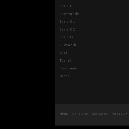
Serie B
Femminile
Serie C1
Serie C2
Serie D
Giovanili
Vari
Tornei
Nazionale
Video
Home
Chi siamo
Contattaci
Torna su