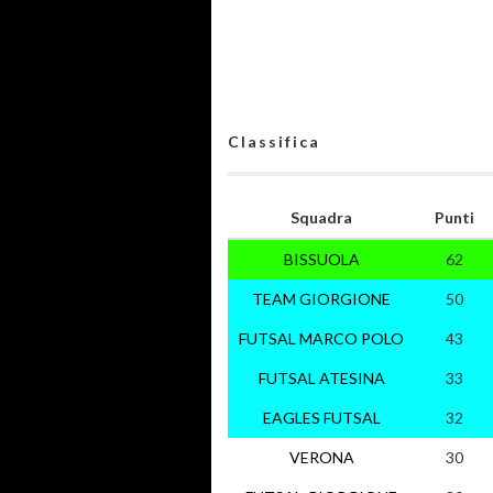
Classifica
Squadra
Punti
BISSUOLA
62
TEAM GIORGIONE
50
FUTSAL MARCO POLO
43
FUTSAL ATESINA
33
EAGLES FUTSAL
32
VERONA
30