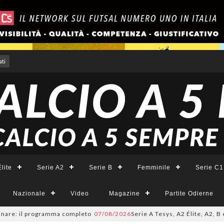
ti
lite
Serie A2
Serie B
Femminile
Serie C1
Nazionale
Video
Magazine
Partite Odierne
: il programma completo
07/08/2026
Serie A Tesys, A2 Élite, A2, B e B F