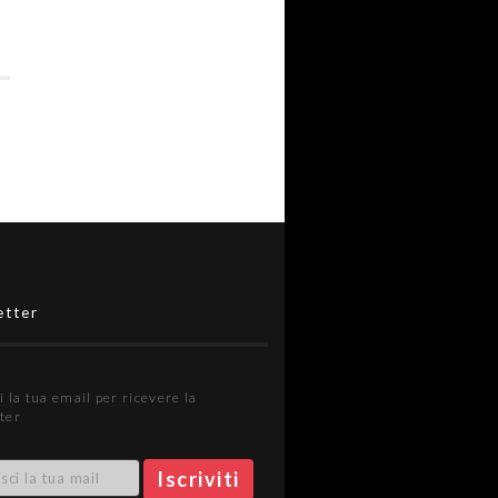
etter
i la tua email per ricevere la
ter