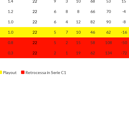
1.4
22
9
3
10
68
53
15
1.2
22
6
8
8
66
70
-4
1.0
22
6
4
12
82
90
-8
1.0
22
5
7
10
46
62
-16
0.8
22
5
2
15
58
108
-50
0.3
22
2
1
19
62
134
-72
Playout
Retrocessa in Serie C1