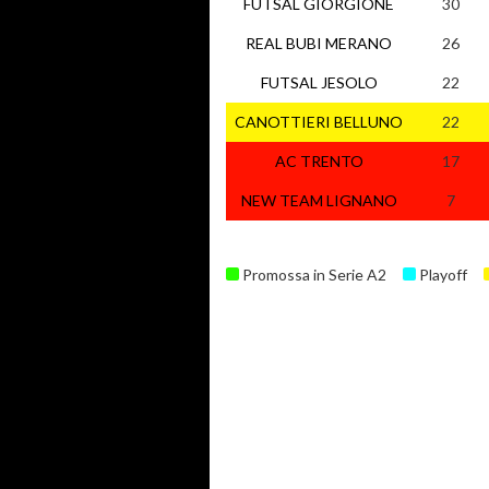
FUTSAL GIORGIONE
30
REAL BUBI MERANO
26
FUTSAL JESOLO
22
CANOTTIERI BELLUNO
22
AC TRENTO
17
NEW TEAM LIGNANO
7
Promossa in Serie A2
Playoff