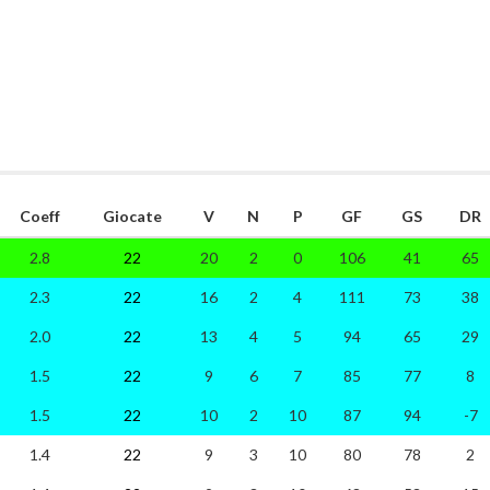
Coeff
Giocate
V
N
P
GF
GS
DR
2.8
22
20
2
0
106
41
65
2.3
22
16
2
4
111
73
38
2.0
22
13
4
5
94
65
29
1.5
22
9
6
7
85
77
8
1.5
22
10
2
10
87
94
-7
1.4
22
9
3
10
80
78
2