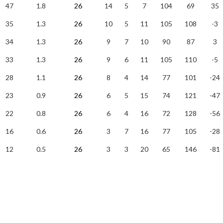
47
1.8
26
14
5
7
104
69
35
35
1.3
26
10
5
11
105
108
-3
34
1.3
26
9
7
10
90
87
3
33
1.3
26
9
6
11
105
110
-5
28
1.1
26
8
4
14
77
101
-24
23
0.9
26
6
5
15
74
121
-47
22
0.8
26
6
4
16
72
128
-56
16
0.6
26
3
7
16
77
105
-28
12
0.5
26
3
3
20
65
146
-81