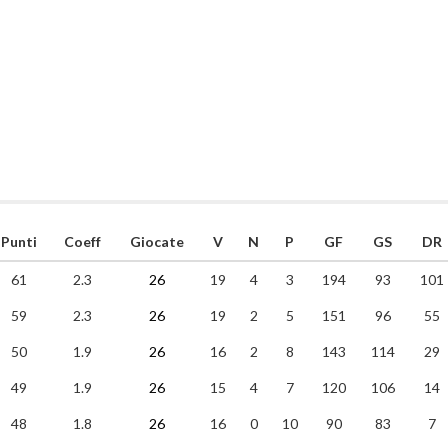
Punti
Coeff
Giocate
V
N
P
GF
GS
DR
61
2.3
26
19
4
3
194
93
101
59
2.3
26
19
2
5
151
96
55
50
1.9
26
16
2
8
143
114
29
49
1.9
26
15
4
7
120
106
14
48
1.8
26
16
0
10
90
83
7