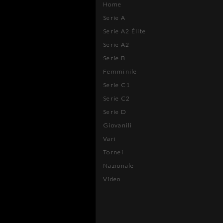
Home
Serie A
Serie A2 Élite
Serie A2
Serie B
Femminile
Serie C1
Serie C2
Serie D
Giovanili
Vari
Tornei
Nazionale
Video