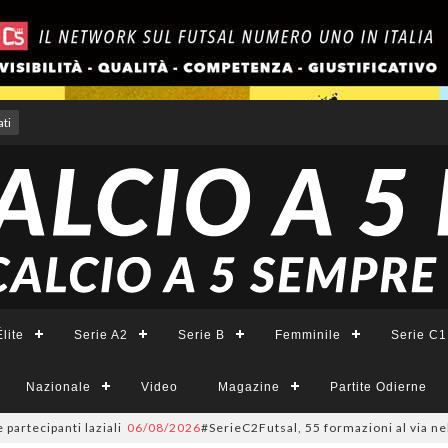
ti
lite
Serie A2
Serie B
Femminile
Serie C1
Nazionale
Video
Magazine
Partite Odierne
ipanti laziali
06/08/2026
#SerieC2Futsal, 55 formazioni al via nel Lazio: