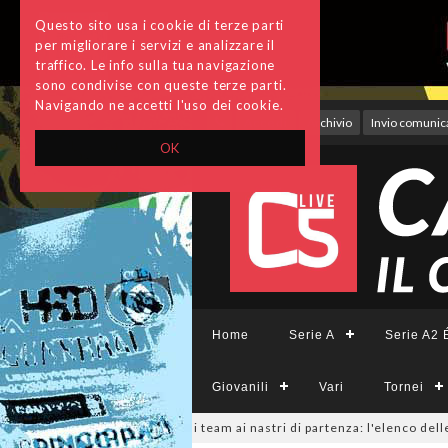
Questo sito usa i cookie di terze parti
per migliorare i servizi e analizzare il
traffico. Le info sulla tua navigazione
sono condivise con queste terze parti.
Navigando ne accetti l'uso dei cookie.
Accedi
Archivio
Invio comunica
OK
Home
Serie A
Serie A2 É
Giovanili
Vari
Tornei
ieCFemminile, sono 14 i team ai nastri di partenza: l'elenco delle partec