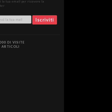
i la tua email per ricevere la
ter
000 DI VISITE
0 ARTICOLI