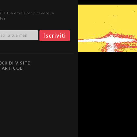
i la tua email per ricevere la
ter
000 DI VISITE
0 ARTICOLI