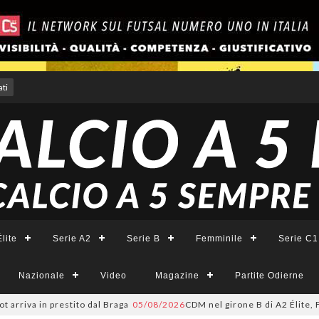
ti
lite
Serie A2
Serie B
Femminile
Serie C1
Nazionale
Video
Magazine
Partite Odierne
rriva in prestito dal Braga
05/08/2026
CDM nel girone B di A2 Élite, Fort