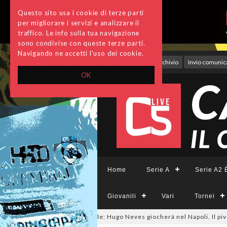
Questo sito usa i cookie di terze parti
per migliorare i servizi e analizzare il
traffico. Le info sulla tua navigazione
sono condivise con queste terze parti.
Navigando ne accetti l'uso dei cookie.
Accedi
Archivio
Invio comunica
OK
Home
Serie A
Serie A2 É
Giovanili
Vari
Tornei
futsalmercato, ora è ufficiale: Hugo Neves giocherà nel Napoli. Il pivot a