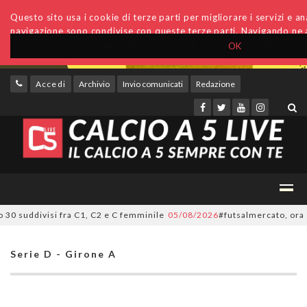
Questo sito usa i cookie di terze parti per migliorare i servizi e anal
navigazione sono condivise con queste terze parti. Navigando ne a
OK
Accedi
Archivio
Invio comunicati
Redazione
suddivisi fra C1, C2 e C femminile
05/08/2026
#futsalmercato, ora è uffi
Serie D - Girone A