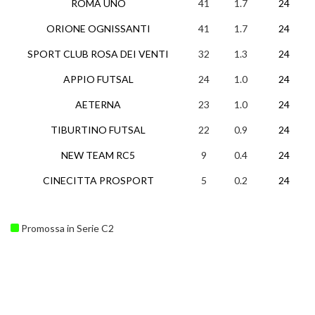
ROMA UNO
41
1.7
24
ORIONE OGNISSANTI
41
1.7
24
SPORT CLUB ROSA DEI VENTI
32
1.3
24
APPIO FUTSAL
24
1.0
24
AETERNA
23
1.0
24
TIBURTINO FUTSAL
22
0.9
24
NEW TEAM RC5
9
0.4
24
CINECITTA PROSPORT
5
0.2
24
Promossa in Serie C2